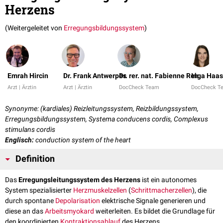
Herzens
(Weitergeleitet von
Erregungsbildungssystem
)
Emrah Hircin
Dr. Frank Antwerpes
Dr. rer. nat. Fabienne Reh
Inga Haas
Arzt | Ärztin
Arzt | Ärztin
DocCheck Team
DocCheck T
Synonyme: (kardiales) Reizleitungssystem, Reizbildungssystem,
Erregungsbildungssystem, Systema conducens cordis, Complexus
stimulans cordis
Englisch:
conduction system of the heart
Definition
Das
Erregungsleitungssystem des Herzens
ist ein autonomes
System spezialisierter
Herzmuskelzellen
(
Schrittmacherzellen
), die
durch spontane
Depolarisation
elektrische Signale generieren und
diese an das
Arbeitsmyokard
weiterleiten. Es bildet die Grundlage für
den koordinierten
Kontraktionsablauf
des Herzens