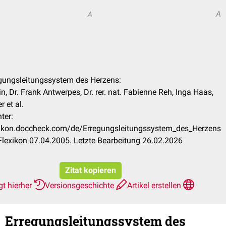
A
A
egungsleitungssystem des Herzens:
n, Dr. Frank Antwerpes, Dr. rer. nat. Fabienne Reh, Inga Haas,
r et al.
ter:
exikon.doccheck.com/de/Erregungsleitungssystem_des_Herzens
lexikon 07.04.2005. Letzte Bearbeitung 26.02.2026
Zitat kopieren
gt hierher
Versionsgeschichte
Artikel erstellen
Erregungsleitungssystem des