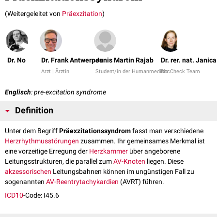
(Weitergeleitet von
Präexzitation
)
Dr. No
Dr. Frank Antwerpes
Junis Martin Rajab
Dr. rer. nat. Janic
Arzt | Ärztin
Student/in der Humanmedizin
DocCheck Team
Englisch
: pre-excitation syndrome
Definition
Unter dem Begriff
Präexzitationssyndrom
fasst man verschiedene
Herzrhythmusstörungen
zusammen. Ihr gemeinsames Merkmal ist
eine vorzeitige Erregung der
Herzkammer
über angeborene
Leitungsstrukturen, die parallel zum
AV-Knoten
liegen. Diese
akzessorischen
Leitungsbahnen können im ungünstigen Fall zu
sogenannten
AV-Reentrytachykardien
(AVRT) führen.
ICD10
-Code: I45.6