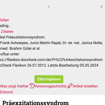
A
A
Teilen
ding...
Zitieren
ikel Präexzitationssyndrom:
 Frank Antwerpes, Junis Martin Rajab, Dr. rer. nat. Janica Nolte,
 med. Ibrahim Güler et al.
ufbar unter:
tps://flexikon.doccheck.com/de/Pr%C3%A4exzitationssyndrom
cCheck Flexikon 26.07.2012. Letzte Bearbeitung 05.05.2024
Zitat kopieren
Was zeigt hierher
Versionsgeschichte
Artikel erstellen
Discord
Präexzitationssyndrom