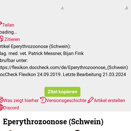
A
A
Teilen
oading...
Zitieren
rtikel Eperythrozoonose (Schwein):
ag. med. vet. Patrick Messner, Bijan Fink
brufbar unter:
ttps://flexikon.doccheck.com/de/Eperythrozoonose_(Schwein)
ocCheck Flexikon 24.09.2019. Letzte Bearbeitung 21.03.2024
Zitat kopieren
Was zeigt hierher
Versionsgeschichte
Artikel erstellen
Discord
Eperythrozoonose (Schwein)