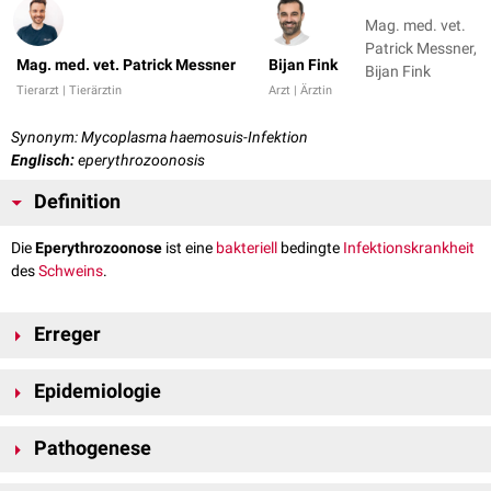
Mag. med. vet.
Patrick Messner,
Mag. med. vet. Patrick Messner
Bijan Fink
Bijan Fink
Tierarzt | Tierärztin
Arzt | Ärztin
Synonym: Mycoplasma haemosuis-Infektion
Englisch:
eperythrozoonosis
Definition
Die
Eperythrozoonose
ist eine
bakteriell
bedingte
Infektionskrankheit
des
Schweins
.
Erreger
Die Eperythrozoonose wird durch
Bakterien
aus der Gattung
Epidemiologie
Mycoplasma
verursacht.
Mycoplasma haemosuis
(früher als
Eperythrozoon suis bezeichnet) ist ein
zellwandloser
, unbeweglicher und
Mycoplasma haemosuis ist weltweit verbreitet. Die Übertragung setzt in
an das Schwein adaptierter
Erreger
.
Pathogenese
der Regel den Kontakt mit erregerhaltigem
Blut
voraus. Die
Infektion
erfolgt entweder durch die direkte Aufnahme von Blut (
peroral
) sowie
Nach der Infektion lagern sich die Bakterien an den
Erythrozyten
an. Es