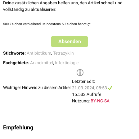
Deine zusätzlichen Angaben helfen uns, den Artikel schnell und
Immunsupprimierung durch Hemmung von
Chemotaxis
und
vollständig zu aktualisieren:
Phagozytoseaktivität
Organotoxizität (v.a. bei Überdosierung): Leberdegeneration mit
500
Zeichen verbleibend. Mindestens 5 Zeichen benötigt.
Ikterus
,
Azotämie
und
Azidose
sowie
Nephrotoxizität
Absenden
Stichworte:
Antibiotikum
,
Tetrazyklin
Fachgebiete:
Arzneimittel
,
Infektiologie
Letzter Edit:
Wichtiger Hinweis zu diesem Artikel
21.03.2024, 08:53
15.533 Aufrufe
Nutzung:
BY-NC-SA
Empfehlung