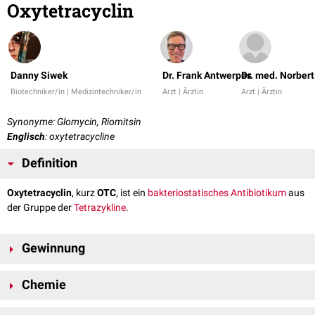
Oxytetracyclin
Danny Siwek
Dr. Frank Antwerpes
Dr. med. Norber
Biotechniker/in | Medizintechniker/in
Arzt | Ärztin
Arzt | Ärztin
Synonyme: Glomycin, Riomitsin
Englisch
: oxytetracycline
Definition
Oxytetracyclin
, kurz
OTC
, ist ein
bakteriostatisches
Antibiotikum
aus
der Gruppe der
Tetrazykline
.
Gewinnung
Tetracycline werden von
Bakterien
aus der Gruppe der
Streptomyceten
Chemie
synthetisiert. Zur Gewinnung von Oxytetracyclin hat sich
Streptomyces
rimosus
bewährt.
Oxytetracyclin ist eine
organische
Verbindung und weist vier
anellierte