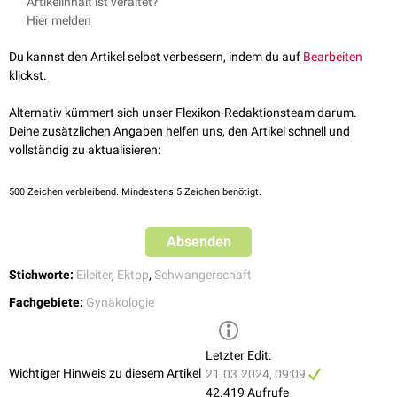
In Abhängigkeit von den erhobenen Befunden kann die Tubargravidität
Artikelinhalt ist veraltet?
Springer Verlag
medikamentös durch Gabe des
Zytostatikums
Methotrexat
oder
Hier melden
Stauber M et al.: Duale Reihe: Gynäkologie und Geburtshilfe. 3.
operativ therapiert werden. In fortgeschrittenen Fällen ist meist die
Auflage, 2007. Thieme Verlag DOI: 10.1055/b-0034-68068
operative, d.h.
laparoskopische
Entfernung des Embryos durch eine
Du kannst den Artikel selbst verbessern, indem du auf
Bearbeiten
Salpingostomie
oder
Salpingektomie
notwendig. Eine Verpflanzung des
klickst.
Embryos im Rahmen dieses Eingriff ist nicht möglich, da seine
Nährstoffversorgung unterbrochen wird und eine Wiedereinnistung nicht
Alternativ kümmert sich unser Flexikon-Redaktionsteam darum.
gelingen kann.
Deine zusätzlichen Angaben helfen uns, den Artikel schnell und
vollständig zu aktualisieren:
500
Zeichen verbleibend. Mindestens 5 Zeichen benötigt.
Absenden
Stichworte:
Eileiter
,
Ektop
,
Schwangerschaft
Fachgebiete:
Gynäkologie
Letzter Edit:
Wichtiger Hinweis zu diesem Artikel
21.03.2024, 09:09
42.419 Aufrufe