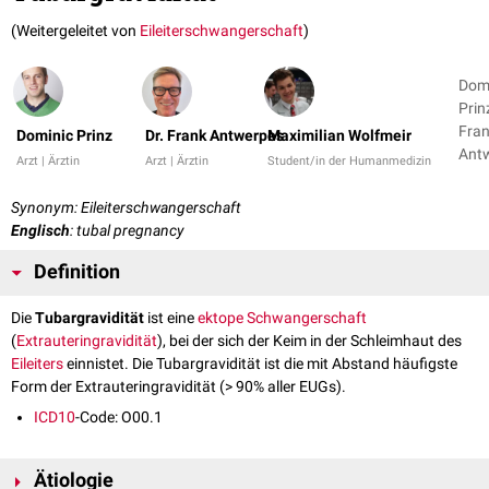
(Weitergeleitet von
Eileiterschwangerschaft
)
Dom
Prinz
Fra
Dominic Prinz
Dr. Frank Antwerpes
Maximilian Wolfmeir
Ant
Arzt | Ärztin
Arzt | Ärztin
Student/in der Humanmedizin
+ 2
Synonym: Eileiterschwangerschaft
Englisch
: tubal pregnancy
Definition
Die
Tubargravidität
ist eine
ektope
Schwangerschaft
(
Extrauteringravidität
), bei der sich der Keim in der Schleimhaut des
Eileiters
einnistet. Die Tubargravidität ist die mit Abstand häufigste
Form der Extrauteringravidität (> 90% aller EUGs).
ICD10
-Code: O00.1
Ätiologie