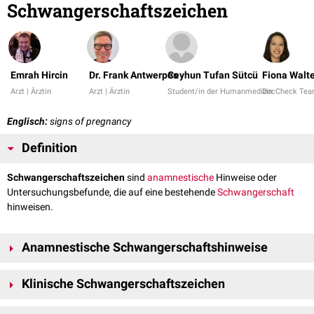
Schwangerschaftszeichen
Emrah Hircin
Dr. Frank Antwerpes
Ceyhun Tufan Sütcü
Fiona Walt
Arzt | Ärztin
Arzt | Ärztin
Student/in der Humanmedizin
DocCheck Te
Englisch:
signs of pregnancy
Definition
Schwangerschaftszeichen
sind
anamnestische
Hinweise oder
Untersuchungsbefunde, die auf eine bestehende
Schwangerschaft
hinweisen.
Anamnestische Schwangerschaftshinweise
Bereits in der Anamnese sind Hinweise für eine Schwangerschaft
Klinische Schwangerschaftszeichen
fassbar:
Eine
Amenorrhö
mit Ausbleiben der
Regelblutung
ist bei 20-30-
Bei der gynäkologischen Untersuchung sind als klinische Zeichen einer