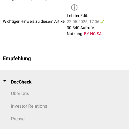
Demgegenüber können als sichere Schwangerschaftszeichen auch
Befunde erhoben werden, die auf Nachweis oder Aktivität des
Fetus
gestützt sind.
Letzter Edit:
Wichtiger Hinweis zu diesem Artikel
22.05.2026, 17:06
30.340 Aufrufe
Nutzung:
BY-NC-SA
Empfehlung
DocCheck
Über Uns
Investor Relations
Presse