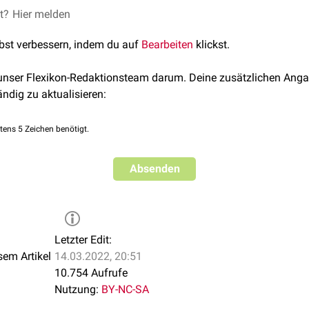
 Teilen seiner Anatomie – mit Ausnahme der meisten
et?
Hier melden
Brust
- und
Medianebene
angelegt ist, sind Asymmetrien ein wichtiger Hinw
lbst verbessern, indem du auf
Bearbeiten
klickst.
 werden daher oft im Seitenvergleich durchgeführt.
 unser Flexikon-Redaktionsteam darum. Deine zusätzlichen Anga
ändig zu aktualisieren:
tens 5 Zeichen benötigt.
Absenden
Letzter Edit:
sem Artikel
14.03.2022, 20:51
10.754 Aufrufe
Nutzung:
BY-NC-SA