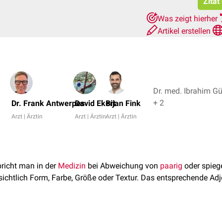
Zitat
Was zeigt hierher
Artikel erstellen
Dr. med. Ibrahim Gü
+ 2
Dr. Frank Antwerpes
David Ekert
Bijan Fink
Arzt | Ärztin
Arzt | Ärztin
Arzt | Ärztin
richt man in der
Medizin
bei Abweichung von
paarig
oder spiege
sichtlich Form, Farbe, Größe oder Textur. Das entsprechende Adje