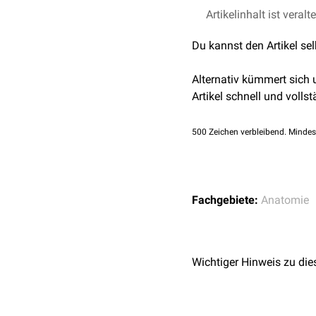
Da der Körper in großen
Artikelinhalt ist veralt
spiegelbildlich zu seiner
Du kannst den Artikel se
Prozesse. Untersuchungen
Alternativ kümmert sich
Artikel schnell und vollst
500
Zeichen verbleibend. Mindes
Fachgebiete:
Anatomie
Wichtiger Hinweis zu die