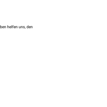
Bauchorgane
–
eis auf
pathologische
ben helfen uns, den