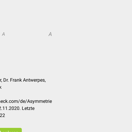
A
A
r, Dr. Frank Antwerpes,
k
ccheck.com/de/Asymmetrie
.11.2020. Letzte
022