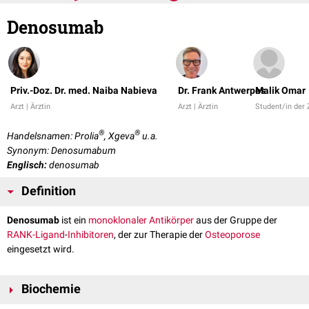
Denosumab
Priv.-Doz. Dr. med. Naiba Nabieva
Dr. Frank Antwerpes
Malik Omar
Arzt | Ärztin
Arzt | Ärztin
Student/in der
®
®
Handelsnamen: Prolia
, Xgeva
u.a.
Synonym: Denosumabum
Englisch:
denosumab
Definition
Denosumab
ist ein
monoklonaler Antikörper
aus der Gruppe der
RANK-Ligand
-
Inhibitoren
, der zur Therapie der
Osteoporose
eingesetzt wird.
Biochemie