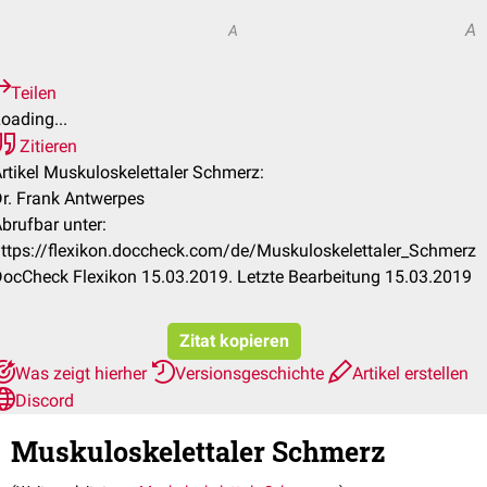
A
A
Teilen
oading...
Zitieren
rtikel Muskuloskelettaler Schmerz:
r. Frank Antwerpes
brufbar unter:
ttps://flexikon.doccheck.com/de/Muskuloskelettaler_Schmerz
ocCheck Flexikon 15.03.2019. Letzte Bearbeitung 15.03.2019
Zitat kopieren
Was zeigt hierher
Versionsgeschichte
Artikel erstellen
Discord
Muskuloskelettaler Schmerz