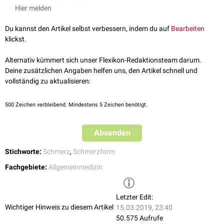
Systemischen Entzündungsreaktionen (
Zytokin-
symptomatische Behandlung kommen u.a.
Analgetika
und
Oberflächenschmerz
.
Hier melden
Freisetzungssyndrom
)
Elektrostimulation
zum Einsatz.
Stoffwechselerkrankungen
(
Gicht
,
Diabetische Polyneuropathie
)
Du kannst den Artikel selbst verbessern, indem du auf
Bearbeiten
Gelenkerkrankungen
(
Arthrose
,
Arthritis
)
klickst.
Schmerzsyndromen
(z.B.
Fibromyalgie
)
Algodystrophie
Alternativ kümmert sich unser Flexikon-Redaktionsteam darum.
Darüber hinaus sind muskuloskelettale Schmerzen eine häufige
Deine zusätzlichen Angaben helfen uns, den Artikel schnell und
Nebenwirkung
von Medikamenten (z.B.
Nivolumab
,
Glasdegib
,
vollständig zu aktualisieren:
Carfilzomib
u.v.a.).
500
Zeichen verbleibend. Mindestens 5 Zeichen benötigt.
Absenden
Stichworte:
Schmerz
,
Schmerzform
Fachgebiete:
Allgemeinmedizin
Letzter Edit:
Wichtiger Hinweis zu diesem Artikel
15.03.2019, 23:40
50.575 Aufrufe