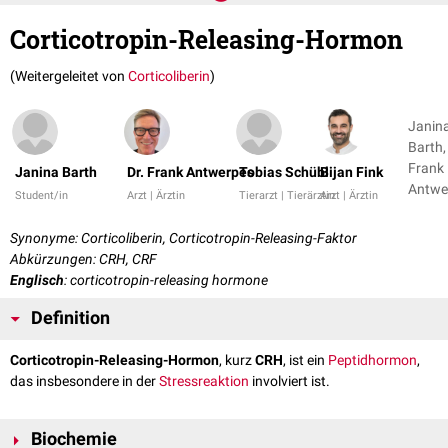
Corticotropin-Releasing-Hormon
(Weitergeleitet von
Corticoliberin
)
Janin
Barth,
Frank
Janina Barth
Dr. Frank Antwerpes
Tobias Schübl
Bijan Fink
Antwe
Student/in
Arzt | Ärztin
Tierarzt | Tierärztin
Arzt | Ärztin
+ 13
Synonyme: Corticoliberin, Corticotropin-Releasing-Faktor
Abkürzungen: CRH, CRF
Englisch
: corticotropin-releasing hormone
Definition
Corticotropin-Releasing-Hormon
, kurz
CRH
, ist ein
Peptidhormon
,
das insbesondere in der
Stressreaktion
involviert ist.
Biochemie