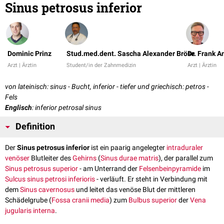
Sinus petrosus inferior
Dominic Prinz
Stud.med.dent. Sascha Alexander Bröse
Dr. Frank 
Arzt | Ärztin
Student/in der Zahnmedizin
Arzt | Ärztin
von lateinisch: sinus - Bucht, inferior - tiefer und griechisch: petros -
Fels
Englisch
: inferior petrosal sinus
Definition
Der
Sinus petrosus inferior
ist ein paarig angelegter
intraduraler
venöser
Blutleiter des
Gehirns
(
Sinus durae matris
), der parallel zum
Sinus petrosus superior
- am Unterrand der
Felsenbeinpyramide
im
Sulcus sinus petrosi inferioris
- verläuft. Er steht in Verbindung mit
dem
Sinus cavernosus
und leitet das venöse Blut der mittleren
Schädelgrube (
Fossa cranii media
) zum
Bulbus superior
der
Vena
jugularis interna
.