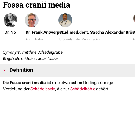
Fossa cranii media
Dr. No
Dr. Frank Antwerpes
Stud.med.dent. Sascha Alexander Brös
B
Arzt | Ärztin
Student/in der Zahnmedizin
Ar
Synonym: mittlere Schädelgrube
Englisch
: middle cranial fossa
Definition
Die
Fossa cranii media
ist eine etwa schmetterlingsförmige
Vertiefung der
Schädelbasis
, die zur
Schädelhöhle
gehört.