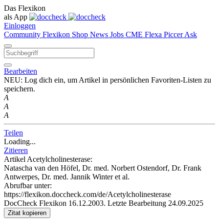
Das Flexikon
als App
Einloggen
Community
Flexikon
Shop
News
Jobs
CME
Flexa
Piccer
Ask
Bearbeiten
NEU: Log dich ein, um Artikel in persönlichen Favoriten-Listen zu
speichern.
A
A
A
Teilen
Loading...
Zitieren
Artikel Acetylcholinesterase:
Natascha van den Höfel, Dr. med. Norbert Ostendorf, Dr. Frank
Antwerpes, Dr. med. Jannik Winter et al.
Abrufbar unter:
https://flexikon.doccheck.com/de/Acetylcholinesterase
DocCheck Flexikon 16.12.2003. Letzte Bearbeitung 24.09.2025
Zitat kopieren