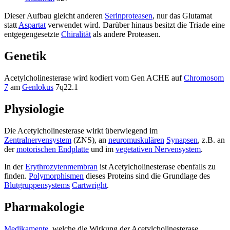
Dieser Aufbau gleicht anderen
Serinproteasen
, nur das Glutamat
statt
Aspartat
verwendet wird. Darüber hinaus besitzt die Triade eine
entgegengesetzte
Chiralität
als andere Proteasen.
Genetik
Acetylcholinesterase wird kodiert vom Gen ACHE auf
Chromosom
7
am
Genlokus
7q22.1
Physiologie
Die Acetylcholinesterase wirkt überwiegend im
Zentralnervensystem
(ZNS), an
neuromuskulären
Synapsen
, z.B. an
der
motorischen Endplatte
und im
vegetativen Nervensystem
.
In der
Erythrozytenmembran
ist Acetylcholinesterase ebenfalls zu
finden.
Polymorphismen
dieses Proteins sind die Grundlage des
Blutgruppensystems
Cartwright
.
Pharmakologie
Medikamente
, welche die Wirkung der Acetylcholinesterase