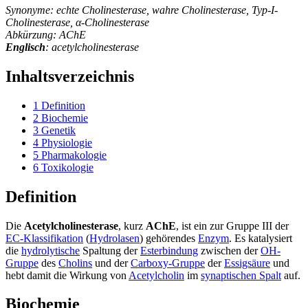
Synonyme: echte Cholinesterase, wahre Cholinesterase, Typ-I-
Cholinesterase, α-Cholinesterase
Abkürzung: AChE
Englisch
: acetylcholinesterase
Inhaltsverzeichnis
1
Definition
2
Biochemie
3
Genetik
4
Physiologie
5
Pharmakologie
6
Toxikologie
Definition
Die
Acetylcholinesterase
, kurz
AChE
, ist ein zur Gruppe III der
EC-Klassifikation
(
Hydrolasen
) gehörendes
Enzym
. Es katalysiert
die
hydrolytische
Spaltung der
Esterbindung
zwischen der
OH-
Gruppe
des
Cholins
und der
Carboxy-Gruppe
der
Essigsäure
und
hebt damit die Wirkung von
Acetylcholin
im
synaptischen Spalt
auf.
Biochemie