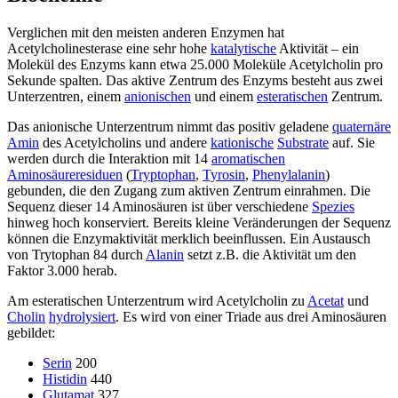
Verglichen mit den meisten anderen Enzymen hat
Acetylcholinesterase eine sehr hohe
katalytische
Aktivität – ein
Molekül des Enzyms kann etwa 25.000 Moleküle Acetylcholin pro
Sekunde spalten. Das aktive Zentrum des Enzyms besteht aus zwei
Unterzentren, einem
anionischen
und einem
esteratischen
Zentrum.
Das anionische Unterzentrum nimmt das positiv geladene
quaternäre
Amin
des Acetylcholins und andere
kationische
Substrate
auf. Sie
werden durch die Interaktion mit 14
aromatischen
Aminosäure
residuen
(
Tryptophan
,
Tyrosin
,
Phenylalanin
)
gebunden, die den Zugang zum aktiven Zentrum einrahmen. Die
Sequenz dieser 14 Aminosäuren ist über verschiedene
Spezies
hinweg hoch konserviert. Bereits kleine Veränderungen der Sequenz
können die Enzymaktivität merklich beeinflussen. Ein Austausch
von Trytophan 84 durch
Alanin
setzt z.B. die Aktivität um den
Faktor 3.000 herab.
Am esteratischen Unterzentrum wird Acetylcholin zu
Acetat
und
Cholin
hydrolysiert
. Es wird von einer Triade aus drei Aminosäuren
gebildet:
Serin
200
Histidin
440
Glutamat
327