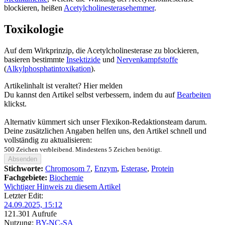
blockieren, heißen
Acetylcholinesterasehemmer
.
Toxikologie
Auf dem Wirkprinzip, die Acetylcholinesterase zu blockieren,
basieren bestimmte
Insektizide
und
Nervenkampfstoffe
(
Alkylphosphatintoxikation
).
Artikelinhalt ist veraltet?
Hier melden
Du kannst den Artikel selbst verbessern, indem du auf
Bearbeiten
klickst.
Alternativ kümmert sich unser Flexikon-Redaktionsteam darum.
Deine zusätzlichen Angaben helfen uns, den Artikel schnell und
vollständig zu aktualisieren:
500
Zeichen verbleibend. Mindestens 5 Zeichen benötigt.
Absenden
Stichworte:
Chromosom 7
,
Enzym
,
Esterase
,
Protein
Fachgebiete:
Biochemie
Wichtiger Hinweis zu diesem Artikel
Letzter Edit:
24.09.2025, 15:12
121.301 Aufrufe
Nutzung:
BY-NC-SA