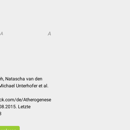
A
A
Reh, Natascha van den
Michael Unterhofer et al.
heck.com/de/Atherogenese
08.2015. Letzte
3