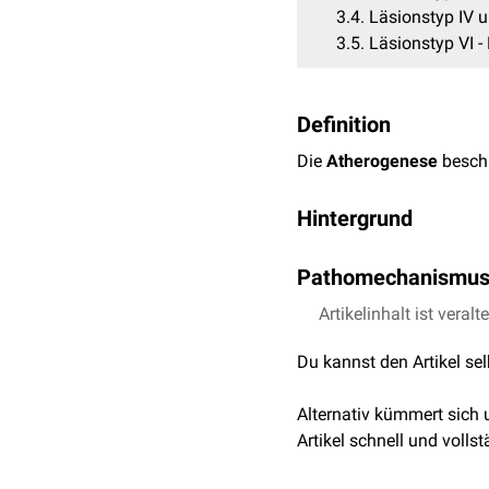
3.4
Läsionstyp IV u
3.5
Läsionstyp VI -
Definition
Die
Atherogenese
beschr
Hintergrund
Die Atherosklerose ist d
Pathomechanismu
(WHO) definierte im Jahr
Arterien, die aus einer 
Die Atherosklerose ist e
Artikelinhalt ist veralt
fibrösem
Gewebe
und Ka
Jahrzehnte hinweg entwic
Du kannst den Artikel se
Die Folgen dieser Erkran
Läsionstyp I - Endotheli
zählen weltweit zu den 
Alternativ kümmert sich
Erkrankungen
zurückzufüh
Der initiale Schritt in de
Artikel schnell und vollst
endotheliale Dysfunktion
Hypercholesterinämi