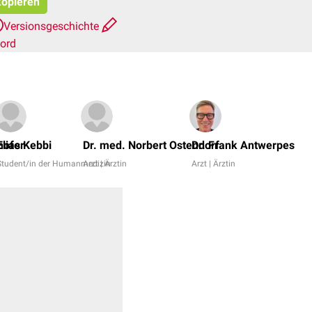
kopieren
Versionsgeschichte
ord
hofer
Elias Kebbi
Dr. med. Norbert Ostendorf
Dr. Frank Antwerpes
Student/in der Humanmedizin
Arzt | Ärztin
Arzt | Ärztin