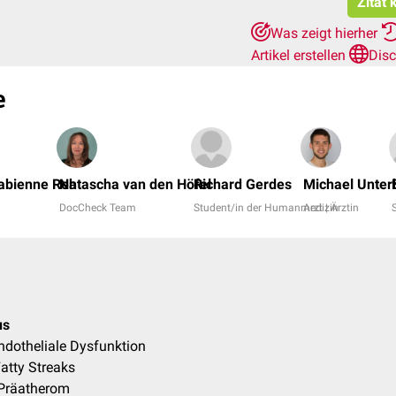
Zitat 
Was zeigt hierher
Artikel erstellen
Disc
e
 Fabienne Reh
Natascha van den Höfel
Richard Gerdes
Michael Unter
DocCheck Team
Student/in der Humanmedizin
Arzt | Ärztin
us
Endotheliale Dysfunktion
Fatty Streaks
- Präatherom