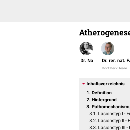
Atherogenes
Dr. No
Dr. rer. nat.
DocCheck Team
Inhaltsverzeichnis
1
Definition
2
Hintergrund
3
Pathomechanism
3.1
Läsionstyp I - 
3.2
Läsionstyp II - 
3.3
Läsionstyp III 