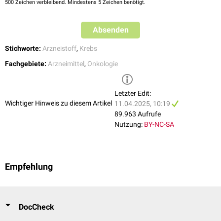
500
Zeichen verbleibend. Mindestens 5 Zeichen benötigt.
weitere
Tetraethylenpentamin (
Thiotepa
)
®
Temozolomid
(Temodal
)
Absenden
Mitomycin
Stichworte:
Arzneistoff
,
Krebs
Fachgebiete:
Arzneimittel
,
Onkologie
Letzter Edit:
Wichtiger Hinweis zu diesem Artikel
11.04.2025, 10:19
89.963 Aufrufe
Nutzung:
BY-NC-SA
Empfehlung
DocCheck