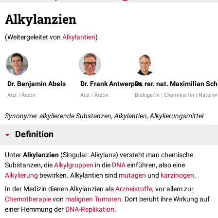
Alkylanzien
(Weitergeleitet von
Alkylantien
)
Dr. Benjamin Abels
Dr. Frank Antwerpes
Dr. rer. nat. Maximilian Sch
Arzt | Ärztin
Arzt | Ärztin
Biologe/in | Chemiker/in | Naturw
Synonyme: alkylierende Substanzen, Alkylantien, Alkylierungsmittel
Definition
Unter
Alkylanzien
(Singular: Alkylans) versteht man chemische
Substanzen, die
Alkylgruppen
in die
DNA
einführen, also eine
Alkylierung
bewirken. Alkylantien sind
mutagen
und
karzinogen
.
In der Medizin dienen Alkylanzien als
Arzneistoffe
, vor allem zur
Chemotherapie
von
malignen
Tumoren
. Dort beruht ihre Wirkung auf
einer Hemmung der
DNA-Replikation
.