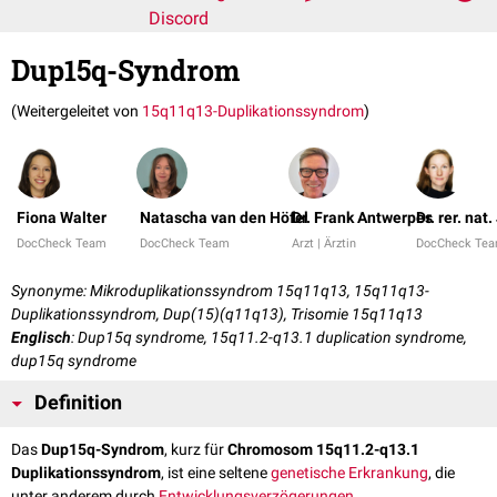
Discord
Dup15q-Syndrom
(Weitergeleitet von
15q11q13-Duplikationssyndrom
)
Fiona Walter
Natascha van den Höfel
Dr. Frank Antwerpes
Dr. rer. nat
DocCheck Team
DocCheck Team
Arzt | Ärztin
DocCheck Te
Synonyme: Mikroduplikationssyndrom 15q11q13, 15q11q13-
Duplikationssyndrom, Dup(15)(q11q13), Trisomie 15q11q13
Englisch
: Dup15q syndrome, 15q11.2-q13.1 duplication syndrome,
dup15q syndrome
Definition
Das
Dup15q-Syndrom
, kurz für
Chromosom 15q11.2-q13.1
Duplikationssyndrom
, ist eine seltene
genetische Erkrankung
, die
unter anderem durch
Entwicklungsverzögerungen
,