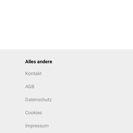
len. Erfolgt allerdings
rsten.
erbaren Landes in Afrika
Alles andere
Kontakt
AGB
Datenschutz
Cookies
Impressum