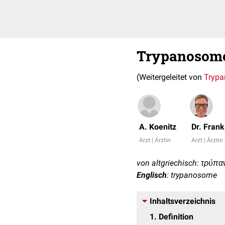
Trypanosom
(Weitergeleitet von
Tryp
A. Koenitz
Dr. Fran
Arzt | Ärztin
Arzt | Ärztin
von altgriechisch: τρύπα
Englisch
: trypanosome
Inhaltsverzeichnis
1
Definition