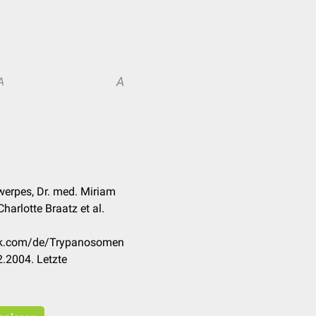
A
A
twerpes, Dr. med. Miriam
harlotte Braatz et al.
eck.com/de/Trypanosomen
.2004. Letzte