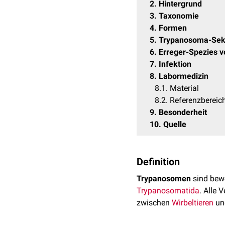
2
Hintergrund
3
Taxonomie
4
Formen
5
Trypanosoma-Sek
6
Erreger-Spezies 
7
Infektion
8
Labormedizin
8.1
Material
8.2
Referenzbereic
9
Besonderheit
10
Quelle
Definition
Trypanosomen
sind bew
Trypanosomatida
. Alle 
zwischen
Wirbeltieren
u