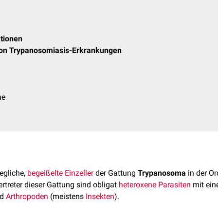
tionen
von Trypanosomiasis-Erkrankungen
he
egliche,
begeißelte
Einzeller
der Gattung
Trypanosoma
in der O
Vertreter dieser Gattung sind obligat
heteroxene
Parasiten
mit ei
nd
Arthropoden
(meistens
Insekten
).