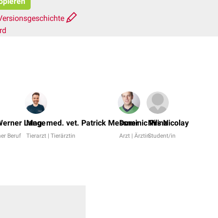
kopieren
Versionsgeschichte
rd
A.
Koeni
. Werner Lange
Mag. med. vet. Patrick Messner
Dominic Prinz
Nils Nicolay
Dr.
er Beruf
Tierarzt | Tierärztin
Arzt | Ärztin
Student/in
Fran
Antw
+
8