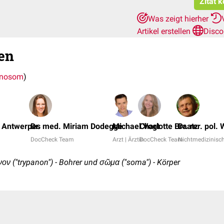
Zitat 
Was zeigt hierher
Artikel erstellen
Disco
en
anosom
)
k Antwerpes
Dr. med. Miriam Dodegge
Michael Vogt
Charlotte Braatz
Dr. rer. pol
DocCheck Team
Arzt | Ärztin
DocCheck Team
Nichtmedizinisch
νον ("trypanon") - Bohrer und σῶμα ("soma") - Körper