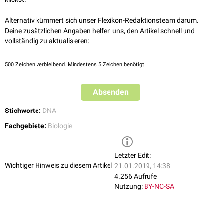
nur 0,5 bis 1kb groß. Maxiringe kodieren die typischen Proteinprodukte
des Mitochondrien in verschlüsselter Form. Die Miniringe produzieren
Alternativ kümmert sich unser Flexikon-Redaktionsteam darum.
Guide-RNA
(gRNA), welche die verschlüsselte DNA-Information der
Deine zusätzlichen Angaben helfen uns, den Artikel schnell und
Maxiringe lesbar macht - typischerweise durch
Insertion
oder
Deletion
vollständig zu aktualisieren:
von
Uridin
-
Residuen
. Maxi- und Miniringe sind so angeordnet, dass sie
ein flaches molekulares "Kettenhemd" bilden.
500
Zeichen verbleibend. Mindestens 5 Zeichen benötigt.
Absenden
Stichworte:
DNA
Fachgebiete:
Biologie
Letzter Edit:
Wichtiger Hinweis zu diesem Artikel
21.01.2019, 14:38
4.256 Aufrufe
Nutzung:
BY-NC-SA