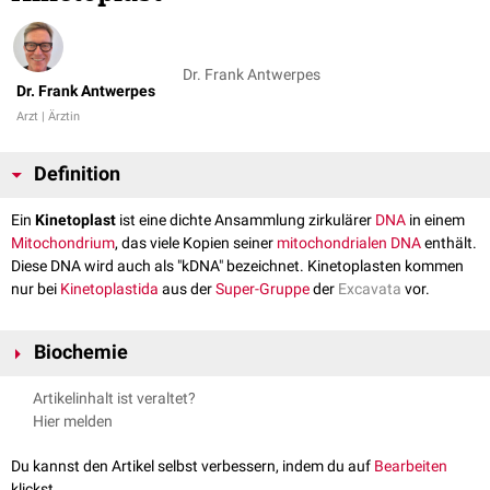
Dr. Frank Antwerpes
Dr. Frank Antwerpes
Arzt | Ärztin
Definition
Ein
Kinetoplast
ist eine dichte Ansammlung zirkulärer
DNA
in einem
Mitochondrium
, das viele Kopien seiner
mitochondrialen DNA
enthält.
Diese DNA wird auch als "kDNA" bezeichnet. Kinetoplasten kommen
nur bei
Kinetoplastida
aus der
Super-Gruppe
der
Excavata
vor.
Biochemie
Der Kinetoplast weist zwei Formen zirkulärer DNA auf, Maxiringe und
Artikelinhalt ist veraltet?
Miniringe.
Hier melden
Maxiringe haben eine Größe von 20 bis 40
kb
. In einem Kinetoplasten
kommen in der Regel nur einige Dutzend von ihnen vor. Weitaus häufiger
Du kannst den Artikel selbst verbessern, indem du auf
Bearbeiten
sind die Miniringe, von denen meist mehrere Tausend vorliegen. Sie sind
klickst.