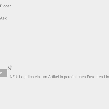
Piccer
Ask
en
NEU: Log dich ein, um Artikel in persönlichen Favoriten-Li