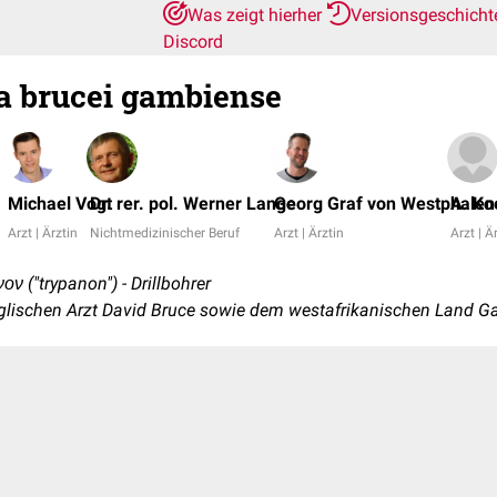
Was zeigt hierher
Versionsgeschich
Discord
 brucei gambiense
Michael Vogt
Dr. rer. pol. Werner Lange
Georg Graf von Westphalen
A. Ko
Arzt | Ärztin
Nichtmedizinischer Beruf
Arzt | Ärztin
Arzt | Ä
ον ("trypanon") - Drillbohrer
glischen Arzt David Bruce sowie dem westafrikanischen Land 