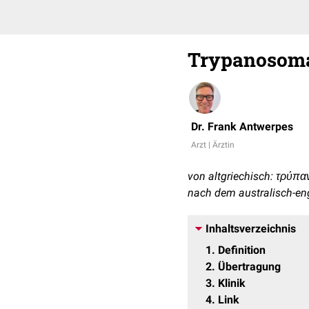
Trypanosoma
Dr. Frank Antwerpes
Arzt | Ärztin
von altgriechisch: τρύπαν
nach dem australisch-en
Inhaltsverzeichnis
1
Definition
2
Übertragung
3
Klinik
4
Link