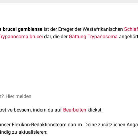
 brucei gambiense
ist der Erreger der Westafrikanischen
Schlaf
Trypanosoma brucei
dar, die der
Gattung
Trypanosoma
angehört
biense wird durch
Vektoren
übertragen. Dabei handelt es sich 
lpalis, deren Lebensraum in den Feuchtgebieten (Flussläufe, S
t. Hauptsächlicher Reservoirwirt ist der Mensch. Die Westafrikan
progredienten
Verlaufsform, die durch
Trypanosoma brucei rhod
roponotische
Infektionskrankheit. Die Anthropophilie des Vektors
nosoma brucei gambiense verursachte Schlafkrankheit eher schl
Schlafkrankheits-Infektionen durch Trypanosoma brucei gambien
ren letal.
et?
krankheit (engl.)
Hier melden
lbst verbessern, indem du auf
Bearbeiten
klickst.
 Trypanosomiasis-Erkrankungen
panosomen
 unser Flexikon-Redaktionsteam darum. Deine zusätzlichen Anga
oirwirte von Trypanosomatiden - siehe Trypanosoma brucei gamb
ändig zu aktualisieren:
(metazyklische Trypomastigoten)