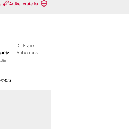
te
Artikel erstellen
Dr. Frank
Antwerpes,
enitz
Michael Vogt + 4
rztin
Gambia