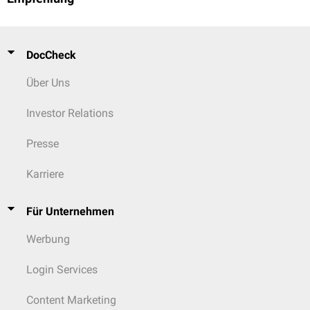
Die Kanäle der Gruppe 1 sind untereinander enger verwandt. Die Gruppe-
2-Kanäle (TRPP, TRPML) zeichnen sich durch eine große
extrazelluläre
Schleife zwischen der ersten und zweiten Transmembrandomäne aus.
DocCheck
Die Hefe-Kanäle der TRPY-Familie sind nur entfernt mit den Gruppe-1-
und Gruppe-2-Kanälen verwandt.
Über Uns
Investor Relations
Presse
Karriere
Für Unternehmen
Werbung
Login Services
Content Marketing