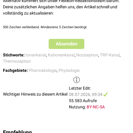
Skelettdysplasien
und hereditäre
Neuropathien
(TRPV4)
Alternativ kümmert sich unser Flexikon-Redaktionsteam darum.
Polycystin
-Unterfamilie (
TRPP
): TRPP1 (
PKD2
), TRPP2 (
PKD2L1
)
. Annu Rev Physiol. 2006;68:619-47.
Deine zusätzlichen Angaben helfen uns, den Artikel schnell und
und TRPP3 (
PKD2L2
)
↑
Koivisto AP, Belvisi MG, Gaudet R, Szallasi A.
Advances in TRP
vollständig zu aktualisieren:
In
Hefen
channel drug discovery: from target validation to clinical studies
wurde eine achte TRP-Familie identifiziert und als
TRPY
.
bezeichnet. Der prominenteste Vertreter dieser Familie ist der
Nat Rev Drug Discov. 2022;21(1):41-59.
TRPY1
-
500
Zeichen verbleibend. Mindestens 5 Zeichen benötigt.
Kanal.
↑
Moran MM.
TRP Channels as Potential Drug Targets
. Annu Rev
Pharmacol Toxicol. 2018;58:309-330.
... nach Funktion
Absenden
Thermozeption: TRPM3, TRPM8, TRPV1, TRPV3 und TRPV4. Noch
umstritten ist, ob TRPV2, TRPA1 und TRPM2 eine Rolle in der
Stichworte:
Ionenkanal
,
Kationenkanal
,
Nozizeption
,
TRP-Kanal
,
Temperaturwahrnehmung spielen.
Thermozeption
Nozizeption
: TRPA1, TRPV1, eventuell TRPM3.
Fachgebiete:
Pharmakologie
,
Physiologie
Calciumstoffwechsel
: TRPV5 und TRPV6. In der
Niere
wird Calcium
über luminale TRPV5-Kanäle resorbiert. Ihre
Expression
kann durch
Calcitriol
gesteigert werden. TRPV6 dient der Calciumresorption in
Letzter Edit:
den
Enterozyten
des
Dünndarms
.
Wichtiger Hinweis zu diesem Artikel
08.07.2026, 09:34
55.583 Aufrufe
... nach Phylogenetik
Nutzung:
BY-NC-SA
Phylogenetisch
werden die sieben Unterfamilien in zwei übergeordnete
[
1
]
Gruppen zusammengefasst:
Gruppe 1: TRPC, TRPV, TRPM, TRPN und TRPA
Empfehlung
Gruppe 2: TRPP und TRPML