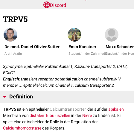
Discord
TRPV5
Dr. med. Daniel Olivier Sutter
Emin Kaestner
Maxx Schuster
Arzt | Ärztin
Student/in der Zahnmedizin
Student/in der Hu
Synonyme: Epithelialer Kalziumkanal 1, Kalzium-Transporter 2, CAT2,
ECaC1
Englisch
: transient receptor potential cation channel subfamily V
member 5, epithelial calcium channel 1, calcium transporter 2
Definition
TRPV5
ist ein epithelialer
Calciumtransporter
, der auf der
apikalen
Membran von
distalen
Tubuluszellen
in der
Niere
zu finden ist. Er
spielt eine entscheidende Rolle in der Regulation der
Calciumhomöostase
des Körpers.