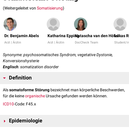
(Weitergeleitet von
Somatisierung
)
Dr. Benjamin Abels
Katharina Epping
Natascha van den Höfel
Lukas R
Arzt | Ärztin
Arzt | Ärztin
DocCheck Team
Student/i
Synonyme: psychosomatisches Syndrom, vegetative Dystonie,
Konversionshysterie
Englisch
: somatization disorder
Definition
Als
somatoforme Störung
bezeichnet man körperliche Beschwerden,
für die keine
organische
Ursache gefunden werden können.
ICD10
-Code: F45.x
Epidemiologie