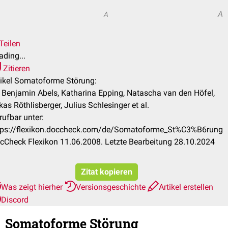
A
A
Teilen
ading...
Zitieren
tikel Somatoforme Störung:
. Benjamin Abels, Katharina Epping, Natascha van den Höfel,
kas Röthlisberger, Julius Schlesinger et al.
rufbar unter:
tps://flexikon.doccheck.com/de/Somatoforme_St%C3%B6rung
cCheck Flexikon 11.06.2008. Letzte Bearbeitung 28.10.2024
Zitat kopieren
Was zeigt hierher
Versionsgeschichte
Artikel erstellen
Discord
Somatoforme Störung