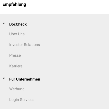
Empfehlung
DocCheck
Über Uns
Investor Relations
Presse
Karriere
Für Unternehmen
Werbung
Login Services