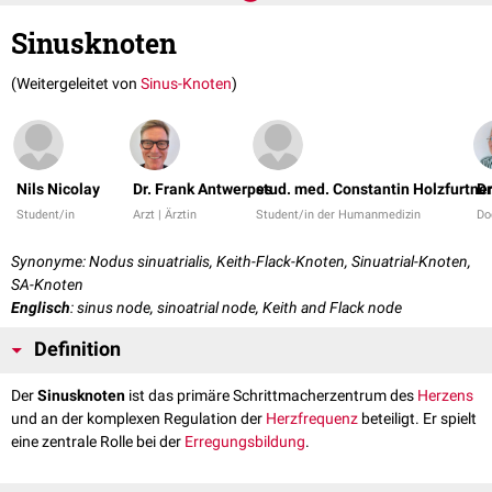
Sinusknoten
(Weitergeleitet von
Sinus-Knoten
)
Nils Nicolay
Dr. Frank Antwerpes
stud. med. Constantin Holzfurtne
Dr
Student/in
Arzt | Ärztin
Student/in der Humanmedizin
Do
Synonyme: Nodus sinuatrialis, Keith-Flack-Knoten, Sinuatrial-Knoten,
SA-Knoten
Englisch
: sinus node, sinoatrial node, Keith and Flack node
Definition
Der
Sinusknoten
ist das primäre Schrittmacherzentrum des
Herzens
und an der komplexen Regulation der
Herzfrequenz
beteiligt. Er spielt
eine zentrale Rolle bei der
Erregungsbildung
.