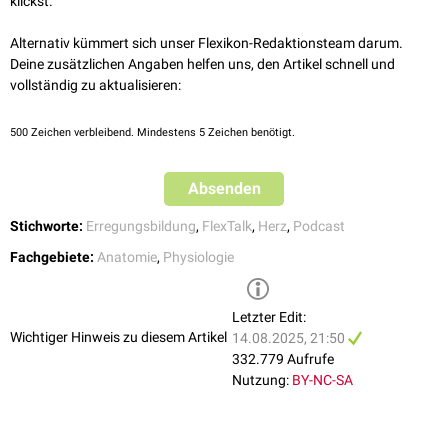
klickst.
Sympathikus
und
Parasympathikus
(
Nervus vagus
) angesteuert, die
Üblicherweise depolarisieren die Sinusknotenzellen spontan etwa einmal
damit in die komplexe Regulation des Herzrhythmus eingreifen.
pro Sekunde und leiten ihre elektrische Erregung auf das Arbeitsmyokard
Alternativ kümmert sich unser Flexikon-Redaktionsteam darum.
der sie umgebenden Vorhöfe weiter; damit leiten sie die Herzkontraktion
Deine zusätzlichen Angaben helfen uns, den Artikel schnell und
ein und bestimmen – von Sympathikus beziehungsweise
vollständig zu aktualisieren:
Parasympathikus beeinflusst – den Herzrhythmus.
Die vom Sinusknoten ausgehenden
Aktionspotenziale
werden innerhalb
500
Zeichen verbleibend. Mindestens 5 Zeichen benötigt.
von 40 bis 80 ms zum
AV-Knoten
weitergeleitet. Eine besonders schnelle
Erregungsleitung erfolgt über die
Crista terminalis
.
Absenden
Stichworte:
Erregungsbildung
,
FlexTalk
,
Herz
,
Podcast
Fachgebiete:
Anatomie
,
Physiologie
Letzter Edit:
Wichtiger Hinweis zu diesem Artikel
14.08.2025, 21:50
332.779 Aufrufe
Nutzung:
BY-NC-SA