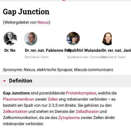
Gap Junction
(Weitergeleitet von
Nexus
)
Dr. No
Dr. rer. nat. Fabienne Reh
Syahfitri Wulandari
Dr. rer. nat. Ja
DocCheck Team
Student/in der Tiermedizin
DocCheck Team
Synonyme: Nexus, elektrische Synapse, Macula communicans
Definition
Gap Junctions
sind porenbildende
Proteinkomplexe
, welche die
Plasmamembran
zweier
Zellen
eng miteinander verbinden – es
besteht ein Spalt von nur 2-3,5 nm Breite. Sie gehören zu den
Zellkontakten
und stehen im Dienste der
Zelladhäsion
und
Zellkommunikation, da sie das
Zytoplasma
zweier Zellen direkt
miteinander verbinden.