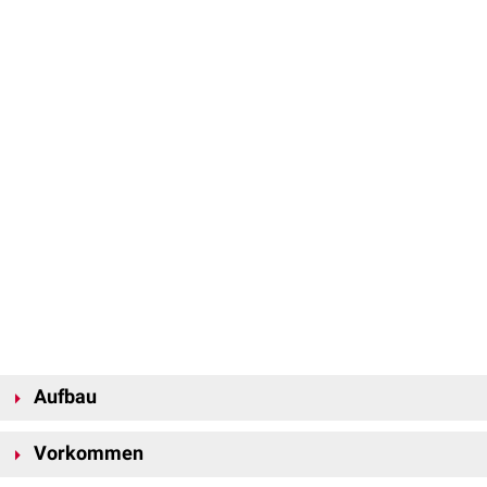
Aufbau
Eine Gap Junction ist ein Cluster bzw. ein
Plaque
aus vielen Gap-
Vorkommen
Junction-Kanälen. Sie bestehen jeweils aus zwei
Connexonen
(Hemikanälen), die wiederum aus sechs
Connexinen
aufgebaut sind. Bei