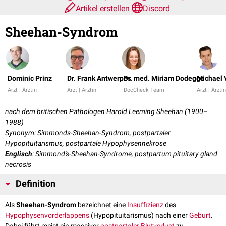
Artikel erstellen
Discord
Sheehan-Syndrom
Dominic Prinz
Dr. Frank Antwerpes
Dr. med. Miriam Dodegge
Michael 
Arzt | Ärztin
Arzt | Ärztin
DocCheck Team
Arzt | Ärztin
nach dem britischen Pathologen Harold Leeming Sheehan (1900–
1988)
Synonym: Simmonds-Sheehan-Syndrom, postpartaler
Hypopituitarismus, postpartale Hypophysennekrose
Englisch
: Simmond's-Sheehan-Syndrome, postpartum pituitary gland
necrosis
Definition
Als
Sheehan-Syndrom
bezeichnet eine
Insuffizienz
des
Hypophysenvorderlappens
(Hypopituitarismus) nach einer
Geburt
.