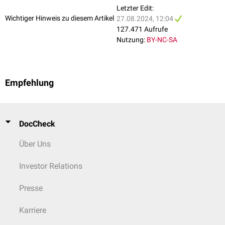
[
4
]
Symptome möglich:
Letzter Edit:
Wichtiger Hinweis zu diesem Artikel
Panhypopituitarismus
oder partieller
27.08.2024, 12:04
Hypopituitarismus
Brustinvolution
,
Agalaktie
127.471 Aufrufe
hypophysärer
Hypocortisolismus
, jedoch milder als bei Akutform, z.T.
Nutzung:
BY-NC-SA
erst unter Stress (z.B.
OPs
,
Infektionen
)
sekundäre
Hypothyreose
sekundärer
Hypogonadismus
mit
Amenorrhoe
,
Sterilität
, Verlust von
Empfehlung
Achsel
- und
Schamhaare
MSH
-Mangel mit
Hautblässe
Eine Rückbildung ist für die chronische Verlaufsform nicht beschrieben.
[
4
]
DocCheck
Über Uns
Investor Relations
Presse
Karriere