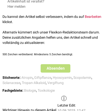
Artikelinhalt ist veraltet?
Wein wieder. Medizinisch erfolgte früher die Anwendung der Droge bei
Mengen ab 0,5 g zu toxischen Symptomen führen. Für Kinder können
Hier melden
Krämpfen des Magen-Darm-Traktes. Heute dient das Bilsenkraut der
bereits 15 Samen
letale
Dosen an Alkaloiden enthalten.
Gewinnung von Reinsubstanzen, etwa Atropin oder Scopolamin.
Du kannst den Artikel selbst verbessern, indem du auf
Bearbeiten
Symptome
klickst.
Die Symptome einer
Intoxikation
mit Bilsenkraut entspricht
weitestgehend der Vergiftung durch andere Tropan-Alkaloid-haltige
Alternativ kümmert sich unser Flexikon-Redaktionsteam darum.
Pflanzen:
Deine zusätzlichen Angaben helfen uns, den Artikel schnell und
vollständig zu aktualisieren:
Mundtrockenheit
, Schleimhauttrockenheit,
Heiserkeit
Schluckstörungen
Miktionsstörungen
,
Harnretention
,
Obstipation
,
Darmatonie
500
Zeichen verbleibend. Mindestens 5 Zeichen benötigt.
Übelkeit
,
Erbrechen
Hyperthermie
,
Flush
,
Exantheme
Absenden
starke
Agitation
Müdigkeit
/ starke Somnolenz
Stichworte:
Atropin
,
Giftpflanze
,
Hyoscyamin
,
Scopolamin
,
starke Halluzinationen (zum Teil mit Selbstverletzung)
Solanaceae
,
Tropan-Alkaloid
,
Vergiftung
Verwirrtheit
,
Delir
,
Desorientierung
,
Amnesie
Mydriasis
,
Akkommodationsstörungen
Fachgebiete:
Biologie
,
Toxikologie
Herzrhythmusstörungen
,
Hypotonie
,
Tachykardie
Hyperventilation
Ataxie
Letzter Edit:
Wichtiger Hinweis zu diesem Artikel
Krampfanfall
10.09.2025, 12:47