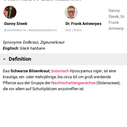
Danny
Siwek, Dr.
Frank
Danny Siwek
Dr. Frank Antwerpes
Antwerpe
Biotechniker/in | Medizintechniker/in
Arzt | Ärztin
+ 1
Synonyme: Dollkraut, Zigeunerkraut
Englisch:
black hanbane
Definition
Das
Schwarze Bilsenkraut
,
botanisch
Hyoscyamus niger
, ist eine
krautige, ein- oder mehrjährige, bis circa 60 cm groß werdende
Pflanze aus der Gruppe der
Nachtschattengewächse
(Solanaceae),
die vor allem auf Schuttplätzen anzutreffen ist.