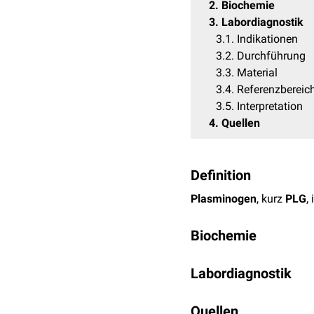
2
Biochemie
3
Labordiagnostik
3.1
Indikationen
3.2
Durchführung
3.3
Material
3.4
Referenzbereic
3.5
Interpretation
4
Quellen
Definition
Plasminogen
, kurz
PLG
,
Biochemie
Plasminogen wird in der
Labordiagnostik
Zymogen
liegt beim Men
Die enzymatische Aktivi
Typ-1-Plasminogen m
Quellen
von
Gerinnungsstörunge