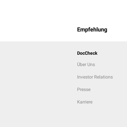
Der Referenzbereich der 
Interpretation
Eine Erhöhung der Plasm
Empfehlung
Akute-Phase-Reaktio
Schwangerschaft
(be
paraneoplastisch
(z.
Diabetes mellitus
DocCheck
Ovulationshemmer
m
Über Uns
Eine Erniedrigung der Pl
erworbener
Plasminog
Investor Relations
fibrinolytischer T
Presse
endogener
Hyperfi
Verbrauchskoagul
Karriere
schwerer
Leberins
Früh
- und
Neugeb
hereditärer
Plasminoge
Aplasminogenäm