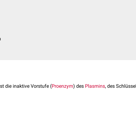
h
 ist die inaktive Vorstufe (
Proenzym
) des
Plasmins
, des Schlüss
Leber
synthetisiert. Es hat eine
biologische Halbwertzeit
von etw
schen in 2 unterschiedlichen
Glykoformen
vor:
tät von Plasminogen, kurz
Plasminogenaktivität
, wird im Rahme
it zwei
N-glykosylierten
Zuckerresten (bindet bevorzugt an
Thro
n
bestimmt.