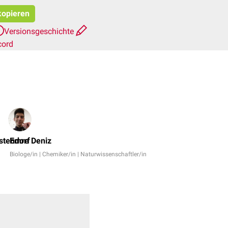
 kopieren
Versionsgeschichte
cord
Dr.
No,
stendorf
Emre Deniz
Dr.
Biologe/in | Chemiker/in | Naturwissenschaftler/in
h.c.
Heiko
Wegener
+
4