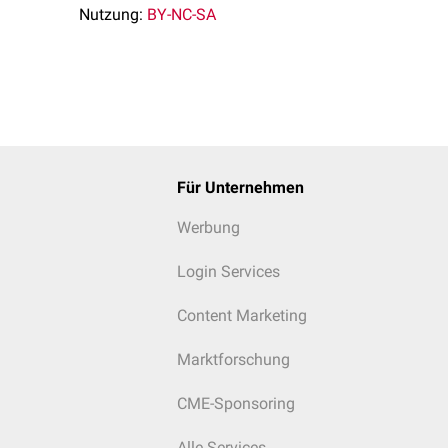
Plasminogenaktivität liegt innerhalb von 75-140% der Norm (ca. 0
Nutzung:
BY-NC-SA
inogenaktivität kann durch folgende Ursachen ausgelöst sein:
nen
sonders im letzten
Trimenon
)
B. beim
Prostatakarzinom
)
Für Unternehmen
it hohem
Östrogengehalt
Werbung
asminogenaktivität kann durch folgende Ursachen ausgelöst sei
enmangel, z.B. bei:
Login Services
herapie
Content Marketing
brinolyse
opathie
Marktforschung
uffizienz
orenen
CME-Sponsoring
nmangel (sehr selten), z.B. bei
ie
bzw.
Dysplasminogenämie
Alle Services