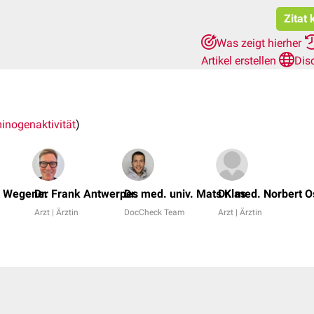
Zitat
Was zeigt hierher
Artikel erstellen
Dis
inogenaktivität
)
ko Wegener
Dr. Frank Antwerpes
Dr. med. univ. Mats Klas
Dr. med. Norbert O
Arzt | Ärztin
DocCheck Team
Arzt | Ärztin