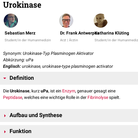
Urokinase
Sebastian Merz
Dr. Frank Antwerpes
Katharina Klüting
Student/in der Humanmedizin
Arzt | Ärztin
Student/in der Humanmediz
Synonym: Urokinase-Typ Plasminogen Aktivator
Abkürzung: uPa
Englisch:
urokinase, urokinase-type plasminogen activator
Definition
Die
Urokinase
, kurz
uPa
, ist ein
Enzym
, genauer gesagt eine
Peptidase
, welches eine wichtige Rolle in der
Fibrinolyse
spielt.
Aufbau und Synthese
Es handelt sich bei der Urokinase um ein
Glykoprotein
, das aus zwei
Funktion
Polypeptidketten
besteht. Man unterscheidet eine hochmolekulare Form