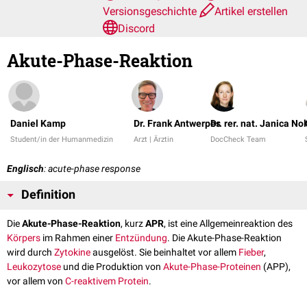
Versionsgeschichte
Artikel erstellen
Discord
Akute-Phase-Reaktion
Daniel Kamp
Dr. Frank Antwerpes
Dr. rer. nat. Janica No
Student/in der Humanmedizin
Arzt | Ärztin
DocCheck Team
Englisch
: acute-phase response
Definition
Die
Akute-Phase-Reaktion
, kurz
APR
, ist eine Allgemeinreaktion des
Körpers
im Rahmen einer
Entzündung
. Die Akute-Phase-Reaktion
wird durch
Zytokine
ausgelöst. Sie beinhaltet vor allem
Fieber
,
Leukozytose
und die Produktion von
Akute-Phase-Proteinen
(APP),
vor allem von
C-reaktivem Protein
.