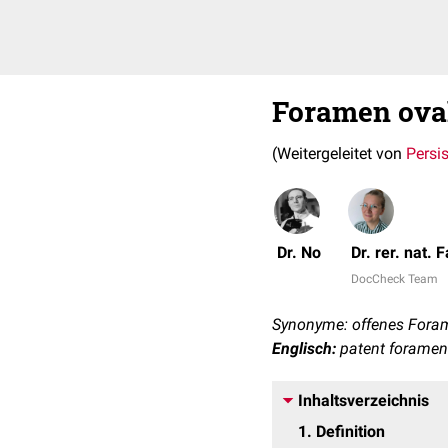
Foramen oval
(Weitergeleitet von
Persi
Dr. No
Dr. rer. nat.
DocCheck Team
Synonyme: offenes Foram
Englisch:
patent foramen
Inhaltsverzeichnis
1
Definition