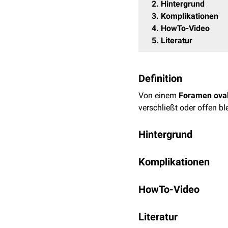
2
Hintergrund
3
Komplikationen
4
HowTo-Video
5
Literatur
Definition
Von einem
Foramen oval
verschließt oder offen ble
Hintergrund
Beim Foramen ovale pers
Komplikationen
Herzvorhof
. Es handelt s
Menschen vorhanden ist. 
Ein persistierendes Fora
des
HowTo-Video
Lungenkreislaufs
po
über die Öffnung aus dem
Blutkreislaufs zu
Emboli
Ein Foramen ovale persis
Literatur
Vorhof höher ist als im 
Kontrovers diskutiert wi