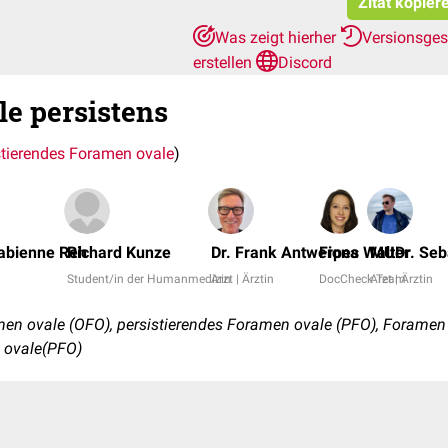
Zitat kopier
Was zeigt hierher
Versionsge
erstellen
Discord
e persistens
stierendes Foramen ovale
)
 Fabienne Reh
Richard Kunze
Dr. Frank Antwerpes
Fiona Walter
MUDr. Seb
Student/in der Humanmedizin
Arzt | Ärztin
DocCheck Team
Arzt | Ärztin
en ovale (OFO), persistierendes Foramen ovale (PFO), Foramen
 ovale(PFO)