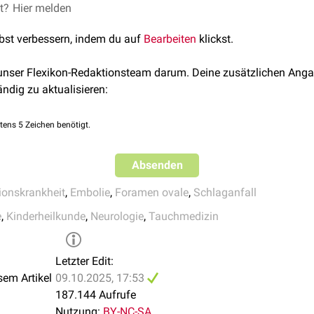
 in den linken Vorhof (
Shunt
), da das Foramen ovale beim Druck
et?
en ovale
Hier melden
, abgerufen am 21.12.2022
s) ventilartig verschlossen wird.
n Foramen ovale bestehen auch Bedenken bezüglich der Taugli
lbst verbessern, indem du auf
Bearbeiten
klickst.
Taucherkrankheit
) auftreten können. Gasbläschen, die eigentli
den, können über den Shunt direkt in das Gehirn gelangen.
 unser Flexikon-Redaktionsteam darum. Deine zusätzlichen Anga
ändig zu aktualisieren:
tens 5 Zeichen benötigt.
Absenden
onskrankheit
,
Embolie
,
Foramen ovale
,
Schlaganfall
e
,
Kinderheilkunde
,
Neurologie
,
Tauchmedizin
Letzter Edit:
sem Artikel
09.10.2025, 17:53
187.144 Aufrufe
Nutzung:
BY-NC-SA