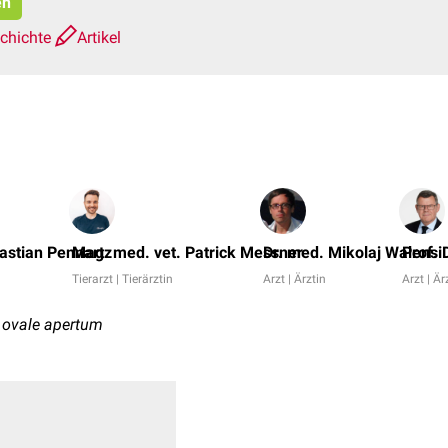
en
schichte
Artikel
astian Pennartz
Mag. med. vet. Patrick Messner
Dr. med. Mikolaj Walensi
Prof. 
Tierarzt | Tierärztin
Arzt | Ärztin
Arzt | Är
 ovale apertum