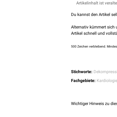
Blutübertritt vom rechten
der
Migräne
.
Artikelinhalt ist veralt
Pschyrembel - Foram
Füllung des linken Vorhof
Bei einem großen offene
Du kannst den Artikel se
Dekompressionsunfälle
(
unschädlich gemacht wer
Alternativ kümmert sich
Artikel schnell und vollst
500
Zeichen verbleibend. Mindes
Stichworte:
Dekompressi
Fachgebiete:
Kardiologi
Wichtiger Hinweis zu die
PFO-Verschluss