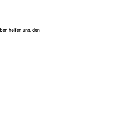
anstieg (durch vermehrte
chkeit zum
Tauchen
, da
ch im Lungenkreislauf
ben helfen uns, den