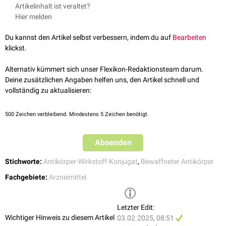
↑
Elahere
: Fachinformation; aufgerufen am 01.02.2025
Anämie
,
Thrombozytopenie
,
Neutropenie
Ausschlaggebend ist die Dosierungsempfehlung in der
Artikelinhalt ist veraltet?
↑
Elahere
: Übersicht auf der internetseite der europäischen
Inappetenz
,
Hypomagnesiämie
,
Hypokaliämie
,
Dehydratation
Herstellerinformation
.
Hier melden
Arzneimittelagentur; aufgerufen am 01.02.2025
Schlaflosigkeit
Dysgeusie
,
Schwindel
Du kannst den Artikel selbst verbessern, indem du auf
Bearbeiten
Hypertonie
klickst.
Diarrhö
,
Abdominalschmerz
,
Obstipation
,
Erbrechen
,
Übelkeit
;
Aszites
,
GERD
,
Stomatitis
,
Dyspepsie
Alternativ kümmert sich unser Flexikon-Redaktionsteam darum.
Hyperbilirubinämie
Deine zusätzlichen Angaben helfen uns, den Artikel schnell und
Pruritus
vollständig zu aktualisieren:
Arthralgie
,
Myalgie
,
Rückenschmerzen
,
Muskelspasmen
Ermüdung,
Fieber
500
Zeichen verbleibend. Mindestens 5 Zeichen benötigt.
erhöhte Laborwerte:
AST
,
ALAT
,
alkalische Phosphatase
,
γ-GT
Gewichtsabnahme
[
1
]
Infusionsreaktionen
Absenden
Stichworte:
Antikörper-Wirkstoff-Konjugat
,
Bewaffneter Antikörper
Fachgebiete:
Arzneimittel
Letzter Edit:
Wichtiger Hinweis zu diesem Artikel
03.02.2025, 08:51