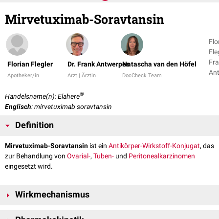
Mirvetuximab-Soravtansin
Flo
Fleg
Fr
Florian Flegler
Dr. Frank Antwerpes
Natascha van den Höfel
An
Apotheker/in
Arzt | Ärztin
DocCheck Team
+ 1
®
Handelsname(n): Elahere
Englisch
: mirvetuximab soravtansin
Definition
Mirvetuximab-Soravtansin
ist ein
Antikörper-Wirkstoff-Konjugat
, das
zur Behandlung von
Ovarial-
,
Tuben-
und
Peritonealkarzinomen
eingesetzt wird.
Wirkmechanismus
Mirvetuximab-Soravtansin ist ein
Chemoimmunkonjugat
aus dem