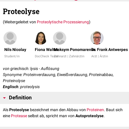
Proteolyse
(Weitergeleitet von
Proteolytische Prozessierung
)
Nils Nicolay
Fiona Walter
Maksym Ponomarenko
Dr. Frank Antwerpes
Student/in
DocCheck Team
Zahnarzt | Zahnärztin
Arzt | Ärztin
von griechisch: lysis - Auflösung
Synonyme: Proteinverdauung, Eiweißverdauung, Proteinabbau,
Proteinolyse
Englisch
: proteolysis
Definition
Als
Proteolyse
bezeichnet man den Abbau von
Proteinen
. Baut sich
eine
Protease
selbst ab, spricht man von
Autoproteolyse
.