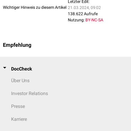
Letzter Edit:
posttranslationalen Modifikation
.
Wichtiger Hinweis zu diesem Artikel
21.03.2024, 09:02
Proteolytische Techniken werden auch in der
Biotechnologie
verwendet,
138.622 Aufrufe
um beispielsweise die Struktur oder Aminosäuresequenz von Proteinen
Nutzung:
BY-NC-SA
zu erschließen.
Empfehlung
DocCheck
Über Uns
Investor Relations
Presse
Karriere