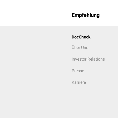
Empfehlung
DocCheck
Über Uns
Investor Relations
Presse
Karriere