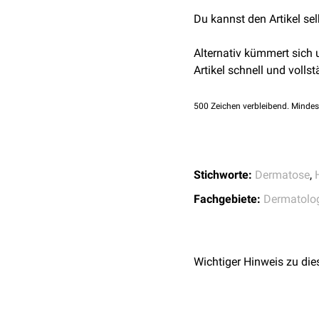
↑
Davis MDP, Weenig R
Isotretinoin
) verwendet 
syndrome): a minocycl
Du kannst den Artikel se
Therapieoption sind
Vit
patients and a propos
Alternativ kümmert sich
Artikel schnell und vollst
500
Zeichen verbleibend. Mindes
Stichworte:
Dermatose
,
Fachgebiete:
Dermatolo
Wichtiger Hinweis zu die