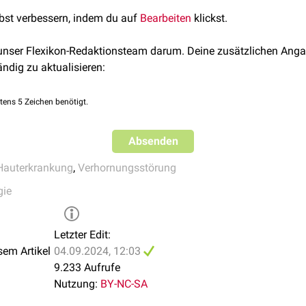
H, Camilleri MJ. Conﬂuent and reticulated papillomatosis (Go
werden. Nach dem Absetzen kommt es jedoch häufig zu
Rezidiv
ine-responsive dermatosis without evidence for yeast in patho
lbst verbessern, indem du auf
Bearbeiten
klickst.
amin-D3
-
Derivate
wie
Tacalcitol
oder
Calcipotriol
.
al of diagnostic criteria. Br J Dermatol. 2006;154(2):287–293.
 unser Flexikon-Redaktionsteam darum. Deine zusätzlichen Anga
ändig zu aktualisieren:
tens 5 Zeichen benötigt.
Absenden
Hauterkrankung
,
Verhornungsstörung
gie
Letzter Edit:
sem Artikel
04.09.2024, 12:03
9.233 Aufrufe
Nutzung:
BY-NC-SA