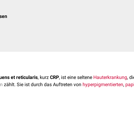
osen
ens et reticularis
, kurz
CRP
, ist eine seltene
Hauterkrankung
, d
en
zählt. Sie ist durch das Auftreten von
hyperpigmentierten
,
pap
fig im Jugend- und frühen Erwachsenenalter auf, wobei sowohl 
s gibt einige Berichte über familiäre Fälle, die auf eine möglic
RP ist derzeit (2024) nicht bekannt. Ursprünglich wurde der Hef