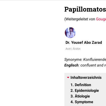
Papillomatosi
(Weitergeleitet von
Gouge
Dr. Yousef Abo Zarad
Arzt | Ärztin
Synonyme: Konfluierende
Englisch
: confluent and 
Inhaltsverzeichnis
1
Definition
2
Epidemiologie
3
Ätiologie
4
Symptome