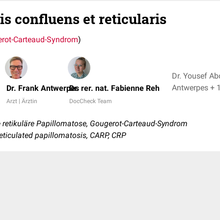
s confluens et reticularis
rot-Carteaud-Syndrom
)
Dr. Yousef Ab
Antwerpes +
Dr. Frank Antwerpes
Dr. rer. nat. Fabienne Reh
Arzt | Ärztin
DocCheck Team
 retikuläre Papillomatose, Gougerot-Carteaud-Syndrom
reticulated papillomatosis, CARP, CRP