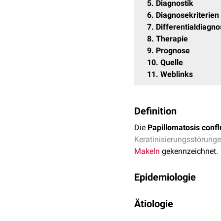
5
Diagnostik
6
Diagnosekriterien
7
Differentialdiagn
8
Therapie
9
Prognose
10
Quelle
11
Weblinks
Definition
Die
Papillomatosis conflu
Keratinisierungsstörung
Makeln
gekennzeichnet.
Epidemiologie
Die Erkrankung tritt häu
Ätiologie
betroffen sein können. E
hinweisen.
Die genaue Ursache der C