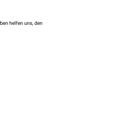
ugerot-Carteaud
en
. Eine weitere
genesis. A study of 39
ben helfen uns, den