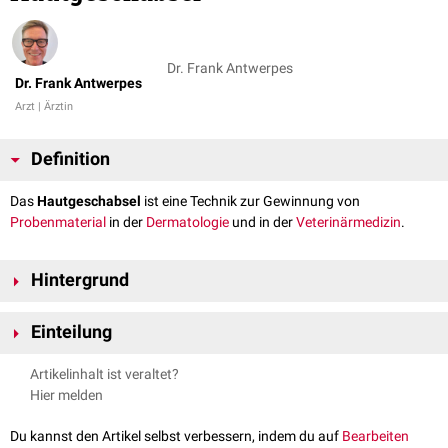
Dr. Frank Antwerpes
Dr. Frank Antwerpes
Arzt | Ärztin
Definition
Das
Hautgeschabsel
ist eine Technik zur Gewinnung von
Probenmaterial
in der
Dermatologie
und in der
Veterinärmedizin
.
Hintergrund
Die Probe wird am besten im Übergangsbereich zwischen gesunder und
Einteilung
erkrankter Haut entnommen. Dabei benutzt man eine
Skalpellklinge
, die
man zum besseren Anhaften der
Hautschuppen
mit
Paraffinöl
benetzt.
Oberflächliches Hautgeschabsel: Beim oberflächlichen
Artikelinhalt ist veraltet?
Sie wird mit angemessenem Druck über das gewählte Hautareal geführt.
Hautgeschabsel trägt man nur die oberen Schichten der
Epidermis
Hier melden
Anschließend wird das Material auf einen
Objektträger
ausgestrichen,
ab. Damit lassen sich zum Beispiel
Milben
,
Dermatophyten
und
Hefen
kurz
hitzefixiert
und unter dem
Lichtmikroskop
untersucht.
nachweisen. Alternativ kann auch ein transparenter Klebestreifen
Du kannst den Artikel selbst verbessern, indem du auf
Bearbeiten