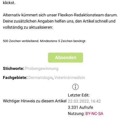
verwendet werden.
klickst.
Tiefes Hautgeschabsel: Tiefe Hautgeschabsel werden nur in der
Veterinärmedizin durchgeführt. In der Dermatologie wird stattdessen
Alternativ kümmert sich unser Flexikon-Redaktionsteam darum.
eine
Hautbiopsie
entnommen. Beim tiefen Hautgeschabsel wird die
Deine zusätzlichen Angaben helfen uns, den Artikel schnell und
Haut mit dem Skalpell oder einem
scharfen Löffel
bis zur
Lederhaut
vollständig zu aktualisieren:
entfernt, so das aus den Papillenspitzen Blut austritt. Durch diese
Form des Geschabsels können tief in der Haut lebende Parasiten wie
500
Zeichen verbleibend. Mindestens 5 Zeichen benötigt.
Haarbalgmilben
nachgewiesen werden.
Absenden
Stichworte:
Probengewinnung
Fachgebiete:
Dermatologie
,
Veterinärmedizin
Letzter Edit:
Wichtiger Hinweis zu diesem Artikel
22.02.2022, 16:42
3.331 Aufrufe
Nutzung:
BY-NC-SA