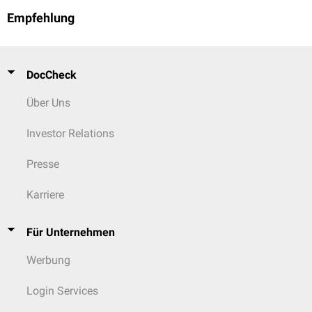
Empfehlung
DocCheck
Über Uns
Investor Relations
Presse
Karriere
Für Unternehmen
Werbung
Login Services