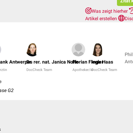
Zitat
Was zeigt hierher
Artikel erstellen
Dis
Phil
rank Antwerpes
Dr. rer. nat. Janica Nolte
Florian Flegler
Inga Haas
rztin
DocCheck Team
Apotheker/in
DocCheck Team
®
ase G2
s