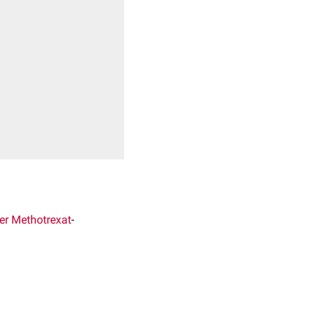
er
Methotrexat
-
genetisch
veränderten
liegt als
Homodimer
vor.