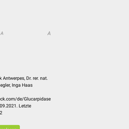
A
A
k Antwerpes, Dr. rer. nat.
legler, Inga Haas
heck.com/de/Glucarpidase
09.2021. Letzte
22