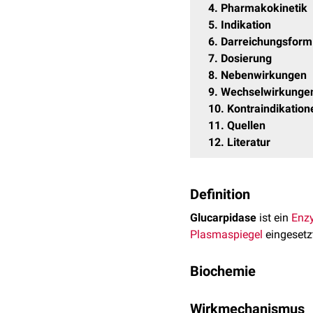
4
Pharmakokinetik
5
Indikation
6
Darreichungsform
7
Dosierung
8
Nebenwirkungen
9
Wechselwirkunge
10
Kontraindikation
11
Quellen
12
Literatur
Definition
Glucarpidase
ist ein
Enz
Plasmaspiegel
eingesetzt
Biochemie
Glucarpidase ist eine
Car
Wirkmechanismus
Escherichia coli
-
Bakterie