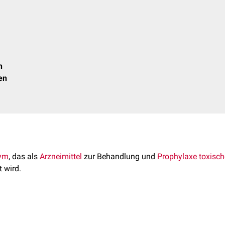
n
en
ym
, das als
Arzneimittel
zur Behandlung und
Prophylaxe
toxisch
 wird.
boxypeptidase
, die mittels
rekombinanter
DNA-Technologie
aus
n
hergestellt wird. Das Enzym besteht aus 390
Aminosäuren
und 