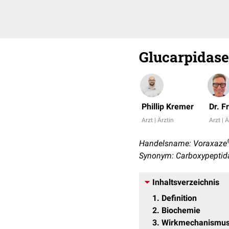
Glucarpidase
Phillip Kremer
Dr. F
Arzt | Ärztin
Arzt | Ä
Handelsname: Voraxaze
Synonym: Carboxypeptid
Inhaltsverzeichnis
1
Definition
2
Biochemie
3
Wirkmechanismu