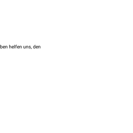
osierungsempfehlung in
ogie und medizinische
gs auf Genehmigung für
ben helfen uns, den