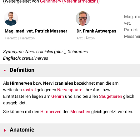
(Weitergeleitet von
Gehirnnerv (Veterinärmedizin)
)
Mag. m
vet.
Patrick
Mag. med. vet. Patrick Messner
Dr. Frank Antwerpes
Messner
Tierarzt | Tierärztin
Arzt | Ärztin
Dr. Fran
Antwer
Synonyme: Nervi craniales (plur.), Gehirnnerv
+ 1
Englisch
: cranial nerves
Definition
Als
Hirnnerven
bzw.
Nervi craniales
bezeichnet man die am
weitesten
rostral
gelegenen
Nervenpaare
. Ihre Aus- bzw.
Eintrittsstellen liegen am
Gehirn
und sind bei allen
Säugetieren
gleich
ausgebildet.
Sie können mit den
Hirnnerven
des
Menschen
gleichgesetzt werden.
Anatomie
Es werden grundsätzlich zwölf paarige Gehirnnerven unterschieden, die