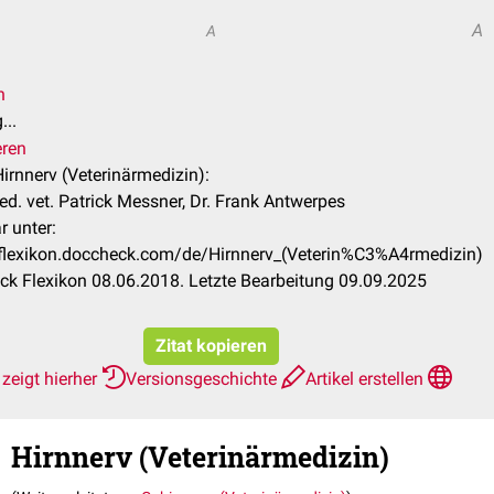
A
A
n
...
eren
Hirnnerv (Veterinärmedizin):
d. vet. Patrick Messner, Dr. Frank Antwerpes
r unter:
/flexikon.doccheck.com/de/Hirnnerv_(Veterin%C3%A4rmedizin)
k Flexikon 08.06.2018. Letzte Bearbeitung 09.09.2025
Zitat kopieren
zeigt hierher
Versionsgeschichte
Artikel erstellen
Hirnnerv (Veterinärmedizin)