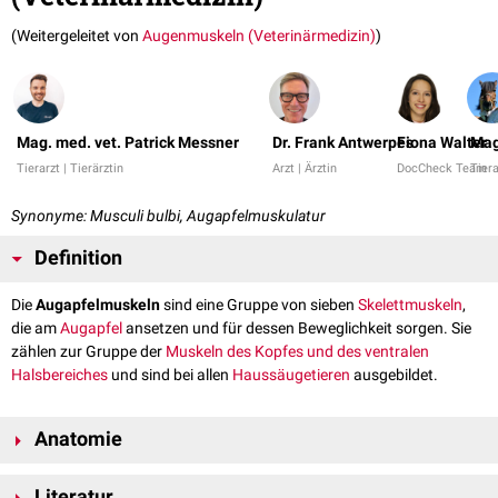
(Weitergeleitet von
Augenmuskeln (Veterinärmedizin)
)
Mag. med. vet. Patrick Messner
Dr. Frank Antwerpes
Fiona Walter
Mag
Tierarzt | Tierärztin
Arzt | Ärztin
DocCheck Team
Tiera
Synonyme: Musculi bulbi, Augapfelmuskulatur
Definition
Die
Augapfelmuskeln
sind eine Gruppe von sieben
Skelettmuskeln
,
die am
Augapfel
ansetzen und für dessen Beweglichkeit sorgen. Sie
zählen zur Gruppe der
Muskeln des Kopfes und des ventralen
Halsbereiches
und sind bei allen
Haussäugetieren
ausgebildet.
Anatomie
Alle Muskeln, die für die Koordination der Augenbewegung
Literatur