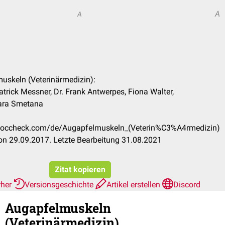
A
A
muskeln (Veterinärmedizin):
atrick Messner, Dr. Frank Antwerpes, Fiona Walter,
ara Smetana
n.doccheck.com/de/Augapfelmuskeln_(Veterin%C3%A4rmedizin)
n 29.09.2017. Letzte Bearbeitung 31.08.2021
Zitat kopieren
rher
Versionsgeschichte
Artikel erstellen
Discord
Augapfelmuskeln
(Veterinärmedizin)