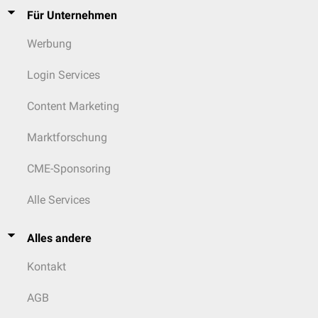
Für Unternehmen
M. obliquus ventralis
N. oculomotorius
Werbung
M. obliquus dorsalis
N. trochlearis
Login Services
N. oculomotorius
M. retractor bulbi
laterale Portion
N. abducens
Content Marketing
Marktforschung
CME-Sponsoring
Alle Services
Alles andere
Kontakt
AGB