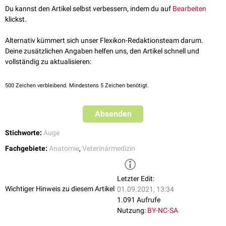
Nickel R, Schummer A, Seiferle E. 2003. Lehrbuch der Anatomie der
Musculus rectus lateralis
ventrolateral
an der
Sklera
.
Du kannst den Artikel selbst verbessern, indem du auf
Bearbeiten
Haustiere, Band IV: Nervensystem. 4., unveränderte Auflage.
klickst.
Stuttgart: Parey in MSV Medizinverlage Stuttgart GmbH & Co. KG.
Funktion
ISBN: 978-3-8304-4150-2
Der Musculus obliquus ventralis ermöglicht zusammen mit dem
Alternativ kümmert sich unser Flexikon-Redaktionsteam darum.
Musculus obliquus dorsalis
eine
Rotation
um die Augenachse und
Deine zusätzlichen Angaben helfen uns, den Artikel schnell und
verbessert die Stabilität des Augapfels während der
vertikalen
und
vollständig zu aktualisieren:
horizontalen Augenbewegungen.
500
Zeichen verbleibend. Mindestens 5 Zeichen benötigt.
Innervation
Die
Innervation
erfolgt durch den
Nervus oculomotorius
(Nervus III).
Absenden
Stichworte:
Auge
Fachgebiete:
Anatomie
,
Veterinärmedizin
Letzter Edit:
Wichtiger Hinweis zu diesem Artikel
01.09.2021, 13:34
1.091 Aufrufe
Nutzung:
BY-NC-SA