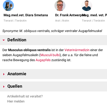
Mag.med.vet. Diara Smetana
Dr. Frank Antwerpes
Mag. med. vet. 
Tierarzt | Tierärztin
Arzt | Ärztin
Tierarzt | Tierärztin
Synonyme: M. obliquus ventralis, schräger ventraler Augapfelmuskel
Definition
Der
Musculus obliquus ventralis
ist in der
Veterinärmedizin
einer der
sieben Augapfelmuskeln (
Musculi bulbi
), der u.a. für die feine und
rasche Bewegung des
Augapfels
zuständig ist.
Anatomie
Verlauf
Quellen
Der Musculus obliquus ventralis entspringt in der Fossa muscularis des
Salomon FV, Geyer H, Uwe G. 2008. Anatomie für die Tiermedizin. 2.,
Tränenbeins
-
ventromedial
in der
Orbita
. Er zieht
ventral
über den
Artikelinhalt ist veraltet?
aktualisierte und erweiterte Auflage. Stuttgart: Enke Verlag in MVS
Musculus rectus ventralis
hinweg zur
temporalen
Augapfelfläche. Dort
Hier melden
Medizinverlage Stuttgart GmbH & Co. KG. ISBN: 978-3-8304-1075-1
steigt er leicht nach
dorsal
an und
inseriert
unter der Ansatzstelle des