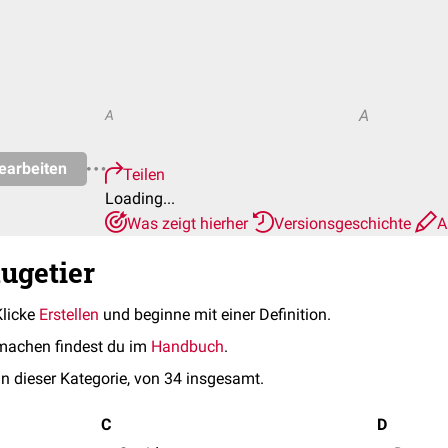
A
A
earbeiten
Teilen
Loading...
Was zeigt hierher
Versionsgeschichte
A
äugetier
Klicke
Erstellen
und beginne mit einer Definition.
machen findest du im
Handbuch
.
in dieser Kategorie, von 34 insgesamt.
C
D