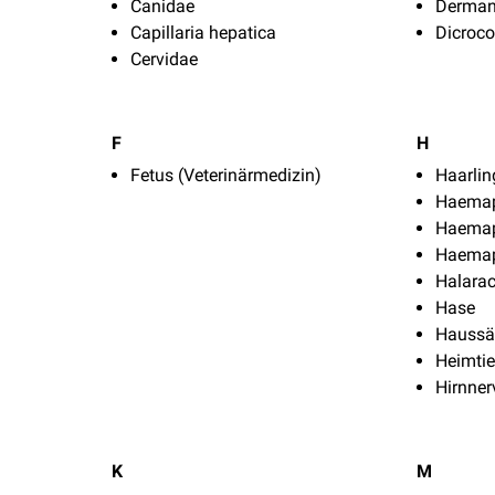
Canidae
Derman
Capillaria hepatica
Dicroco
Cervidae
F
H
Fetus (Veterinärmedizin)
Haarlin
Haemap
Haemap
Haemap
Halara
Hase
Haussä
Heimtie
Hirnner
K
M