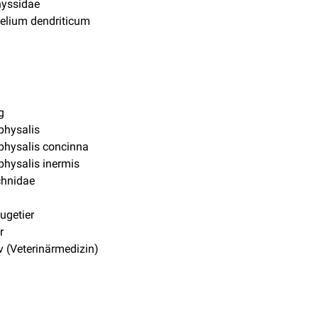
yssidae
elium dendriticum
g
hysalis
hysalis concinna
hysalis inermis
chnidae
ugetier
r
v (Veterinärmedizin)