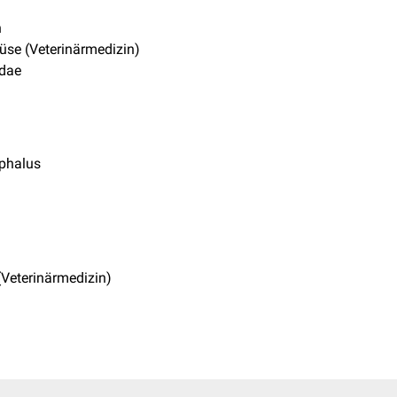
h
üse (Veterinärmedizin)
idae
ephalus
(Veterinärmedizin)