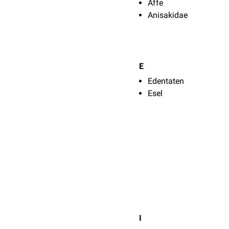
Affe
Anisakidae
E
Edentaten
Esel
I