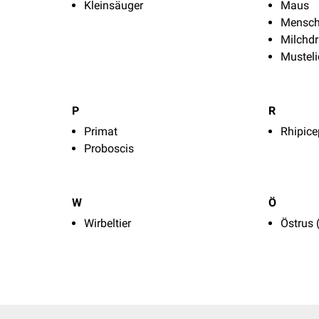
Kleinsäuger
Maus
Mensc
Milchdr
Mustel
P
R
Primat
Rhipic
Proboscis
W
Ö
Wirbeltier
Östrus 