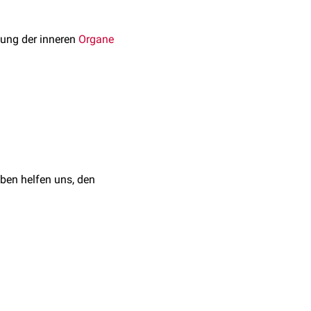
dung der inneren
Organe
s auch die Dauer der
ben helfen uns, den