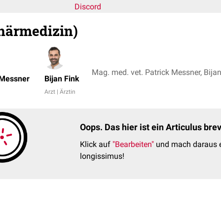
Discord
inärmedizin)
Mag. med. vet. Patrick Messner, Bijan
 Messner
Bijan Fink
Arzt | Ärztin
Oops. Das hier ist ein Articulus br
Klick auf
"Bearbeiten"
und mach daraus e
longissimus!