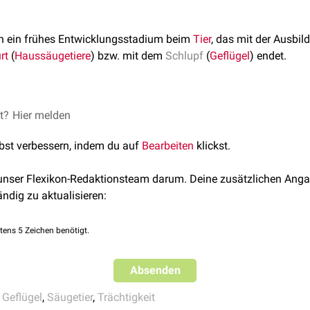
 ein frühes Entwicklungsstadium beim
Tier
, das mit der Ausbil
rt
(
Haussäugetiere
) bzw. mit dem
Schlupf
(
Geflügel
) endet.
dlichen
et?
Hier melden
Gestationsdauer
bei den Tieren ist sowohl der Beginn al
dlich lang.
lbst verbessern, indem du auf
Bearbeiten
klickst.
 unser Flexikon-Redaktionsteam darum. Deine zusätzlichen Anga
ändig zu aktualisieren:
tens 5 Zeichen benötigt.
Absenden
,
Geflügel
,
Säugetier
,
Trächtigkeit