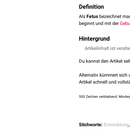
Definition
Als
Fetus
bezeichnet man
beginnt und mit der
Gebu
Hintergrund
Aufgrund der unterschie
Artikelinhalt ist veralt
fetalen Phase unterschie
Du kannst den Artikel se
Alternativ kümmert sich
Artikel schnell und vollst
500
Zeichen verbleibend. Mindes
Stichworte:
Entwicklung