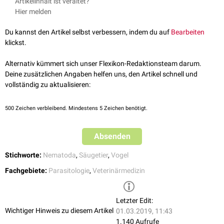
Artikelinhalt ist veraltet?
Fischen lebt und
zoonotisches
Potenzial aufweist.
Peter. Lehrbuch der Parasitologie für die Tiermedizin. 2., vollständig
Hier melden
überarbeitete Auflage. Enke-Verlag, 2008.
Du kannst den Artikel selbst verbessern, indem du auf
Bearbeiten
klickst.
Alternativ kümmert sich unser Flexikon-Redaktionsteam darum.
Deine zusätzlichen Angaben helfen uns, den Artikel schnell und
vollständig zu aktualisieren:
500
Zeichen verbleibend. Mindestens 5 Zeichen benötigt.
Absenden
Stichworte:
Nematoda
,
Säugetier
,
Vogel
Fachgebiete:
Parasitologie
,
Veterinärmedizin
Letzter Edit:
Wichtiger Hinweis zu diesem Artikel
01.03.2019, 11:43
1.140 Aufrufe