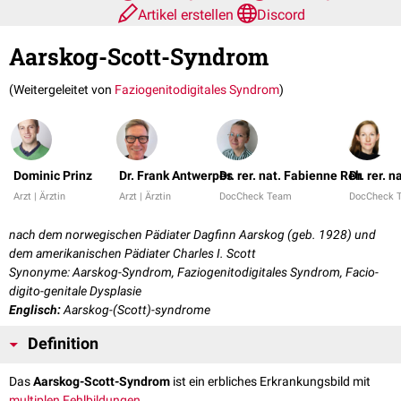
Artikel erstellen
Discord
Aarskog-Scott-Syndrom
(Weitergeleitet von
Faziogenitodigitales Syndrom
)
Dominic Prinz
Dr. Frank Antwerpes
Dr. rer. nat. Fabienne Reh
Dr. rer. 
Arzt | Ärztin
Arzt | Ärztin
DocCheck Team
DocCheck 
nach dem norwegischen Pädiater Dagfinn Aarskog (geb. 1928) und
dem amerikanischen Pädiater Charles I. Scott
Synonyme: Aarskog-Syndrom, Faziogenitodigitales Syndrom, Facio-
digito-genitale Dysplasie
Englisch:
Aarskog-(Scott)-syndrome
Definition
Das
Aarskog-Scott-Syndrom
ist ein erbliches Erkrankungsbild mit
multiplen
Fehlbildungen