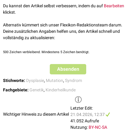
zurückbilden
Du kannst den Artikel selbst verbessern, indem du auf
Bearbeiten
breite prominente
Stirn
klickst.
spitzer Haaransatz (
widow's peak
, engl. für Witwenspitze)
breite Nasenwurzel bei kurzer
Nase
und
antevertierten
Alternativ kümmert sich unser Flexikon-Redaktionsteam darum.
Nasenlöchern
Deine zusätzlichen Angaben helfen uns, den Artikel schnell und
breite
Lidspalte
und
okulärer
Hypertelorismus
vollständig zu aktualisieren:
verlängerte
Philtrum
Grube zwischen
Unterlippe
und
Kinn
500
Zeichen verbleibend. Mindestens 5 Zeichen benötigt.
Des Weiteren bestehen urogenitale Fehlbildungen männlicher
Betroffener mit
Absenden
postnatalem
Schalskrotum
Mikroorchie
Stichworte:
Dysplasie
,
Mutation
,
Syndrom
Kryptorchismus
mit
Hodenretention
Fachgebiete:
Genetik
,
Kinderheilkunde
bei unbeeinträchtigter
Fertilität
Fakultative
Symptome sind
Letzter Edit:
Fehlbildungen der Ohren mit fehlender Faltung (
Becherohren
)
Wichtiger Hinweis zu diesem Artikel
21.04.2026, 12:37
Lymphödeme
bei Kindern
41.052 Aufrufe
vaskuläre
Stenosen
und
Vitien
Nutzung:
BY-NC-SA
geringfügige
geistige Retardierung
und