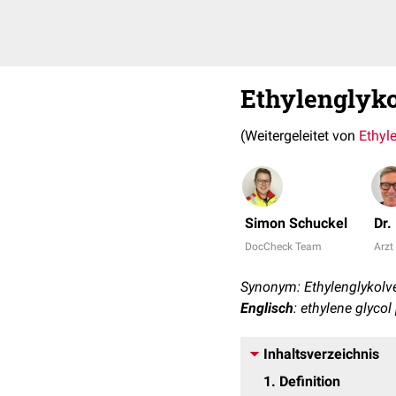
Ethylenglyko
(Weitergeleitet von
Ethyl
Simon Schuckel
Dr.
DocCheck Team
Arzt 
Synonym: Ethylenglykolv
Englisch
: ethylene glyco
Inhaltsverzeichnis
1
Definition