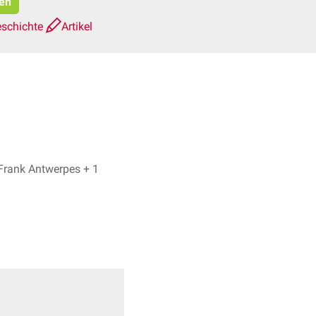
ren
eschichte
Artikel
Simon Schuckel, Dr. Frank Antwerpes + 1