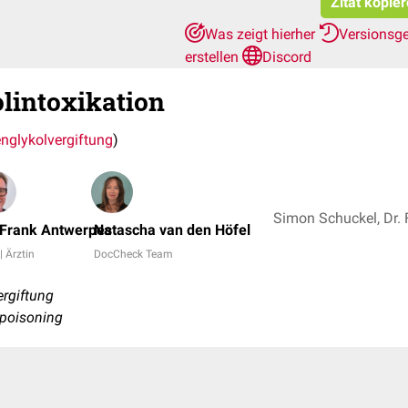
Zitat kopie
Was zeigt hierher
Versionsg
erstellen
Discord
lintoxikation
englykolvergiftung
)
 Frank Antwerpes
Natascha van den Höfel
| Ärztin
DocCheck Team
ergiftung
l poisoning