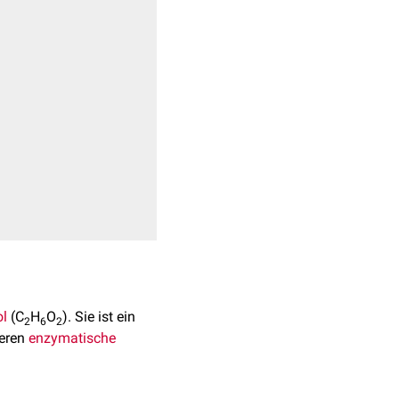
ol
(C
H
O
). Sie ist ein
2
6
2
deren
enzymatische