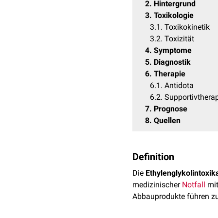
2
Hintergrund
3
Toxikologie
3.1
Toxikokinetik
3.2
Toxizität
4
Symptome
5
Diagnostik
6
Therapie
6.1
Antidota
6.2
Supportivthera
7
Prognose
8
Quellen
Definition
Die
Ethylenglykolintoxik
medizinischer
Notfall
mit
Abbauprodukte führen z