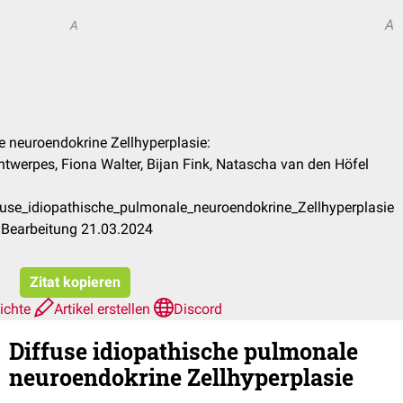
A
A
e neuroendokrine Zellhyperplasie:
ntwerpes, Fiona Walter, Bijan Fink, Natascha van den Höfel
fuse_idiopathische_pulmonale_neuroendokrine_Zellhyperplasie
 Bearbeitung 21.03.2024
Zitat kopieren
ichte
Artikel erstellen
Discord
Diffuse idiopathische pulmonale
neuroendokrine Zellhyperplasie