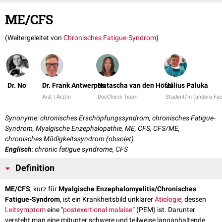
ME/CFS
(Weitergeleitet von
Chronisches Fatigue-Syndrom
)
Dr. No
Dr. Frank Antwerpes
Natascha van den Höfel
Julius Paluka
Arzt | Ärztin
DocCheck Team
Student/in (andere Fä
Synonyme: chronisches Erschöpfungssyndrom, chronisches Fatigue-
Syndrom, Myalgische Enzephalopathie, ME, CFS, CFS/ME,
chronisches Müdigkeitssyndrom (obsolet)
Englisch
: chronic fatigue syndrome, CFS
Definition
ME/CFS
, kurz für
Myalgische Enzephalomyelitis/Chronisches
Fatigue-Syndrom
, ist ein Krankheitsbild unklarer
Ätiologie
, dessen
Leitsymptom
eine "
postexertional malaise
“ (PEM) ist. Darunter
versteht man eine mitunter schwere und teilweise langanhaltende