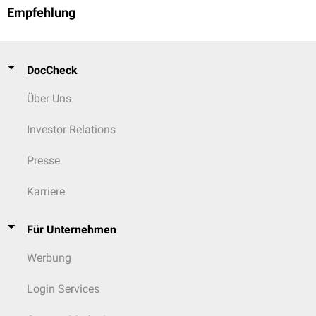
Empfehlung
DocCheck
Über Uns
Investor Relations
Presse
Karriere
Für Unternehmen
Werbung
Login Services