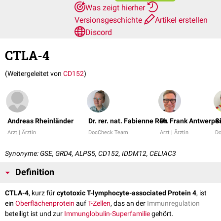
Was zeigt hierher
Versionsgeschichte
Artikel erstellen
Discord
CTLA-4
(Weitergeleitet von
CD152
)
Andreas Rheinländer
Dr. rer. nat. Fabienne Reh
Dr. Frank Antwerpe
S
Arzt | Ärztin
DocCheck Team
Arzt | Ärztin
D
Synonyme: GSE, GRD4, ALPS5, CD152, IDDM12, CELIAC3
Definition
CTLA-4
, kurz für
cytotoxic T-lymphocyte-associated Protein 4
, ist
ein
Oberflächenprotein
auf
T-Zellen
, das an der
Immunregulation
beteiligt ist und zur
Immunglobulin-Superfamilie
gehört.