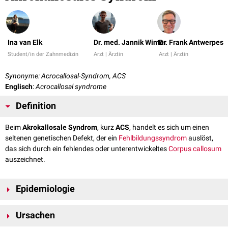
Ina van Elk
Dr. med. Jannik Winter
Dr. Frank Antwerpes
Student/in der Zahnmedizin
Arzt | Ärztin
Arzt | Ärztin
Synonyme: Acrocallosal-Syndrom, ACS
Englisch
:
Acrocallosal syndrome
Definition
Beim
Akrokallosale Syndrom
, kurz
ACS
, handelt es sich um einen
seltenen genetischen Defekt, der ein
Fehlbildungssyndrom
auslöst,
das sich durch ein fehlendes oder unterentwickeltes
Corpus callosum
auszeichnet.
Epidemiologie
Da es sich um einen sehr seltenen Defekt handelt, ist die
Prävalenz
nicht
Ursachen
bekannt. Seit der Erstbeschreibung durch den österreichischen
Humangenetiker
Albert Schinzel
sind weniger als 50 Fälle dokumentiert.