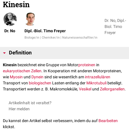
Kinesin
Dr. No, Dipl.-
Biol. Timo
Dr. No
Dipl.-Biol. Timo Freyer
Freyer
Biologe/in | Chemiker/in | Naturwissenschaftler/in
Definition
Kinesin
bezeichnet eine Gruppe von Motor
proteinen
in
eukaryotischen
Zellen
. In Kooperation mit anderen Motorproteinen,
wie
Myosin
und
Dynein
sind sie wesentlich am
intrazellulären
Transport von
biologischen
Lasten entlang der
Mikrotubuli
beteiligt.
Transportiert werden z. B. Makromoleküle,
Vesikel
und
Zellorganellen
.
Artikelinhalt ist veraltet?
Hier melden
Du kannst den Artikel selbst verbessern, indem du auf
Bearbeiten
klickst.