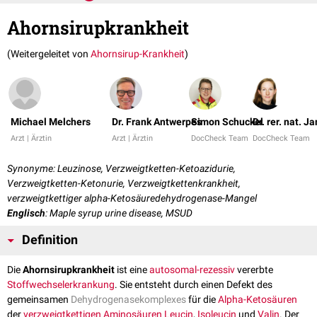
Ahornsirupkrankheit
(Weitergeleitet von
Ahornsirup-Krankheit
)
Michael Melchers
Dr. Frank Antwerpes
Simon Schuckel
Dr. rer. nat. J
Arzt | Ärztin
Arzt | Ärztin
DocCheck Team
DocCheck Team
Synonyme: Leuzinose, Verzweigtketten-Ketoazidurie,
Verzweigtketten-Ketonurie, Verzweigtkettenkrankheit,
verzweigtkettiger alpha-Ketosäuredehydrogenase-Mangel
Englisch
: Maple syrup urine disease, MSUD
Definition
Die
Ahornsirupkrankheit
ist eine
autosomal-rezessiv
vererbte
Stoffwechselerkrankung
. Sie entsteht durch einen Defekt des
gemeinsamen
Dehydrogenasekomplexes
für die
Alpha-Ketosäuren
der
verzweigtkettigen Aminosäuren
Leucin
,
Isoleucin
und
Valin
. Der