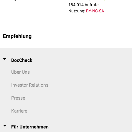
Intermittierende Form
184.014 Aufrufe
Im Rahmen
kataboler
Phasen (z.B.
Infekte
) kommt es zu episodenhaften
Nutzung:
BY-NC-SA
metabolischen Entgleisungen, wobei die psychomotorische Entwicklung
unauffällig verläuft. Zwischen den Episoden sind die Patienten meist
klinisch unauffällig.
Empfehlung
Thiamin-responsive Form
Typische Symptome dieser Verlaufsform sind:
Fütterungsprobleme
DocCheck
Gedeihstörung
Entwicklungsverzögerung
Über Uns
Investor Relations
Presse
Karriere
Für Unternehmen