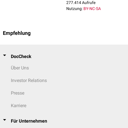
Zerstörung von Gewebsstrukturen führen.
277.414 Aufrufe
Müdigkeit
Nutzung:
BY-NC-SA
DCS Typ II: Schwere Symptomatik mit
neurologischen
Ausfällen
Paralysen
Sensibilitätsstörungen
Hörverlust
Empfehlung
Sehverlust
Bewusstlosigkeit
Atemstillstand
Bei schwerem Verlauf kann die Taucherkrankheit tödlich enden. Eine
DocCheck
eher seltene Komplikation ist die
Hüftkopfnekrose
beziehungsweise
Osteonekrose
. Diese tritt eher bei tiefen und langen Tauchgängen auf.
Über Uns
Investor Relations
Presse
Karriere
Für Unternehmen