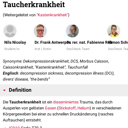
Taucherkrankheit
(Weitergeleitet von
"Kastenkrankheit"
)
Nils Nicolay
Dr. Frank Antwerpes
Dr. rer. nat. Fabienne Reh
Simon Sch
Student/in
Arzt | Ärztin
DocCheck Team
DocCheck Te
Synonyme: Dekompressionskrankheit, DCS, Morbus Caisson,
Caissonkrankheit, "Kastenkrankheit", Tauchunfall
Englisch
: decompression sickness, decompression illness (DCI),
divers' disease, "the bends"'
Definition
Die
Taucherkrankheit
ist ein
disseminiertes
Trauma, das durch
Ausperlen von gelösten
Gasen
(
Stickstoff
,
Helium
) in verschiedenen
Körpergeweben bei einer zu schnellen Druckänderung (rasches
Auftauchen) entsteht.